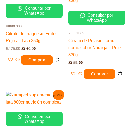
era:
es:
S/ 75.00.
S/ 60.00.
Consultar por
WhatsApp
Consultar por
WhatsApp
Vitaminas
Vitaminas
Citrato de magnesio Frutos
Rojos – Lata 350gr
Citrato de Potasio camu
camu sabor Naranja – Pote
S/
75.00
S/
60.00
330g
Comprar
S/
59.00
Comprar
El
El
¡Oferta!
precio
precio
original
actual
era:
es:
S/ 120.00.
S/ 89.00.
Consultar por
WhatsApp