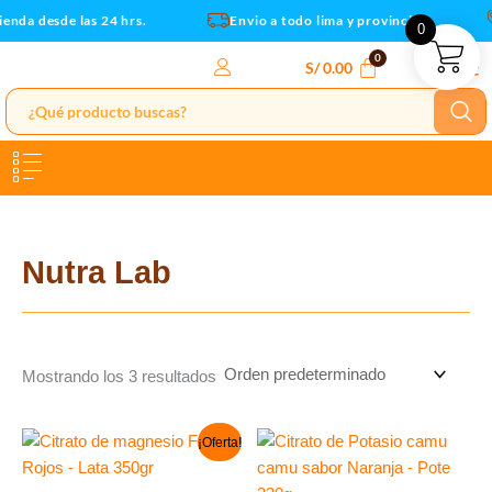
Ir
enda desde las 24 hrs.
Envio a todo lima y provincias
0
al
contenido
S/
0.00
Nutra Lab
Mostrando los 3 resultados
El
El
¡Oferta!
precio
precio
original
actual