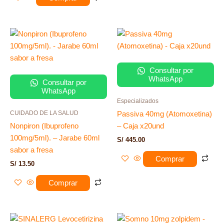
Consultar por
WhatsApp
Consultar por
WhatsApp
Especializados
CUIDADO DE LA SALUD
Passiva 40mg (Atomoxetina)
Nonpiron (Ibuprofeno
– Caja x20und
100mg/5ml). – Jarabe 60ml
S/
445.00
sabor a fresa
Comprar
S/
13.50
Comprar