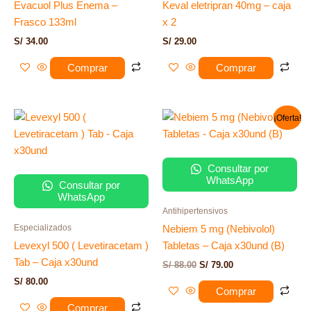
Evacuol Plus Enema –
Keval eletripran 40mg – caja
Frasco 133ml
x 2
S/
34.00
S/
29.00
Comprar
Comprar
El
El
¡Oferta!
precio
precio
original
actual
era:
es:
S/ 88.00.
S/ 79.00.
Consultar por
WhatsApp
Consultar por
WhatsApp
Antihipertensivos
Especializados
Nebiem 5 mg (Nebivolol)
Levexyl 500 ( Levetiracetam )
Tabletas – Caja x30und (B)
Tab – Caja x30und
S/
88.00
S/
79.00
S/
80.00
Comprar
Comprar