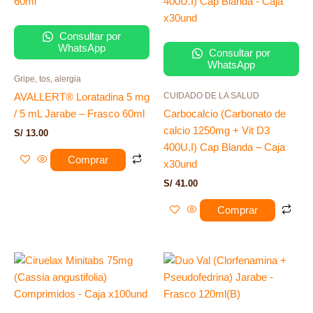
Consultar por
WhatsApp
Consultar por
WhatsApp
Gripe, tos, alergia
CUIDADO DE LA SALUD
AVALLERT® Loratadina 5 mg
/ 5 mL Jarabe – Frasco 60ml
Carbocalcio (Carbonato de
calcio 1250mg + Vit D3
S/
13.00
400U.I) Cap Blanda – Caja
Comprar
x30und
S/
41.00
Comprar