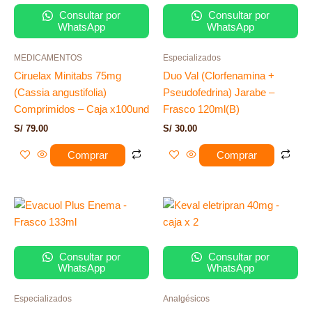
Consultar por
Consultar por
WhatsApp
WhatsApp
MEDICAMENTOS
Especializados
Ciruelax Minitabs 75mg
Duo Val (Clorfenamina +
(Cassia angustifolia)
Pseudofedrina) Jarabe –
Comprimidos – Caja x100und
Frasco 120ml(B)
S/
79.00
S/
30.00
Comprar
Comprar
Consultar por
Consultar por
WhatsApp
WhatsApp
Especializados
Analgésicos