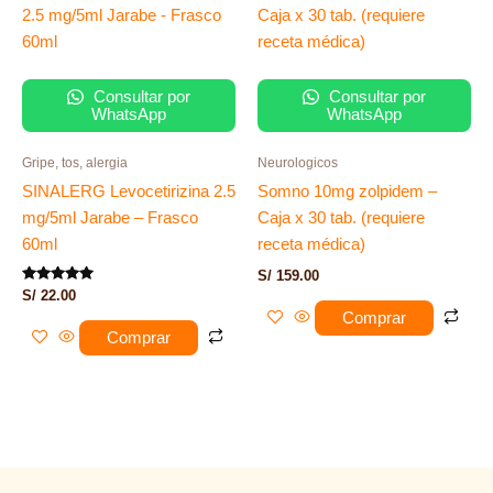
Consultar por
Consultar por
WhatsApp
WhatsApp
Gripe, tos, alergia
Neurologicos
SINALERG Levocetirizina 2.5
Somno 10mg zolpidem –
mg/5ml Jarabe – Frasco
Caja x 30 tab. (requiere
60ml
receta médica)
S/
159.00
Valorado
S/
22.00
con
Comprar
5.00
de 5
Comprar