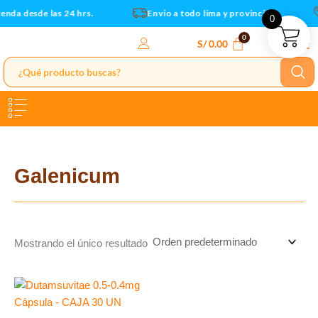
Ir
enda desde las 24 hrs.
Envio a todo lima y provincias
0
al
contenido
S/
0.00
Galenicum
Mostrando el único resultado