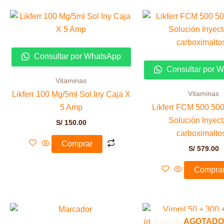
Consultar por WhatsApp
Consultar por 
Vitaminas
Vitaminas
Likferr 100 Mg/5ml Sol Iny Caja X
5 Amp
Likferr FCM 500 50
Solución Inyect
S/
150.00
carboximalto
Comprar
S/
579.00
Compra
AGOTADO