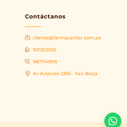
Contáctanos
cliente@farmacenter.com.pe
921303052
987741905
Av Aviacion 2356 - San Borja