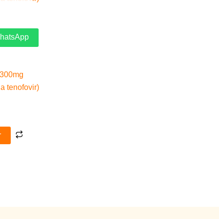
WhatsApp
+ 300mg
a tenofovir)
r