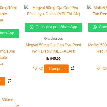
Consultar por WhatsApp
Cons
WhatsApp
Oncológicos
Megval 50mg Cja Con Pvo P/sol
Mofilet 50
0mg/10ml
Iny + Disolv (MELFALAN)
Rec 
able
S/
945.00
sa
Comprar
r