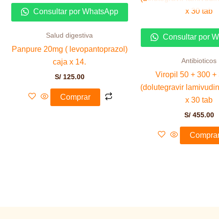
Consultar por WhatsApp
Salud digestiva
Consultar por 
Panpure 20mg ( levopantoprazol)
Antibioticos
caja x 14.
Viropil 50 + 300 
S/
125.00
(dolutegravir lamivudin
Comprar
x 30 tab
S/
455.00
Compra