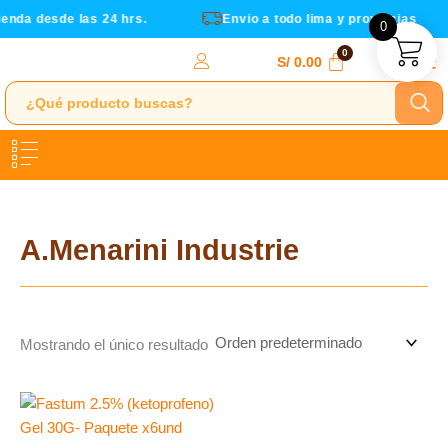
Ir
ienda desde las 24 hrs.
Envio a todo lima y provincias
0
al
contenido
S/
0.00
A.Menarini Industrie
Mostrando el único resultado