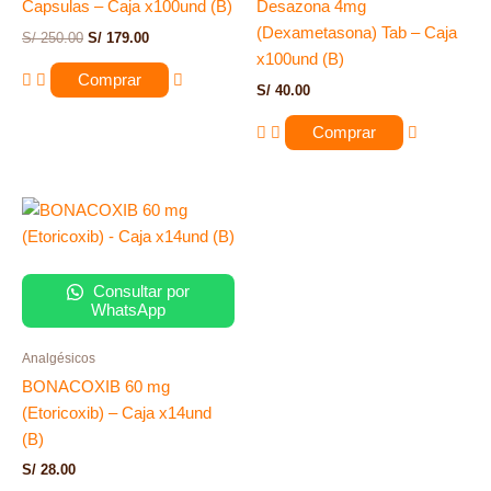
Capsulas – Caja x100und (B)
Desazona 4mg
(Dexametasona) Tab – Caja
S/
250.00
S/
179.00
x100und (B)
Comprar
S/
40.00
Comprar
Consultar por
WhatsApp
Analgésicos
BONACOXIB 60 mg
(Etoricoxib) – Caja x14und
(B)
S/
28.00