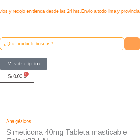
Caja
Ir
x30
al
ios y recojo en tienda desde las 24 hrs.
Envio a todo lima y provincia
UN
contenido
cantidad
Mi subscripción
S/
0.00
Simeticona
40mg
Tableta
Analgésicos
masticable
Simeticona 40mg Tableta masticable –
-