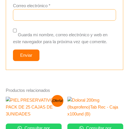
Correo electrónico
*
Guarda mi nombre, correo electrónico y web en
este navegador para la próxima vez que comente.
Productos relacionados
El
El
¡Oferta!
precio
precio
original
actual
era:
es:
S/ 120.00.
S/ 69.00.
Consultar por
Consultar por