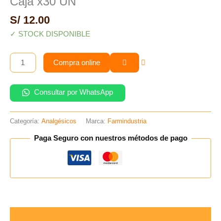
Caja x30 UN
Caja
x30
S/
12.00
UN
✓ STOCK DISPONIBLE
cantidad
Compra online
Consultar por WhatsApp
Categoría:
Analgésicos
Marca:
Farmindustria
Paga Seguro con nuestros métodos de pago
Descripción