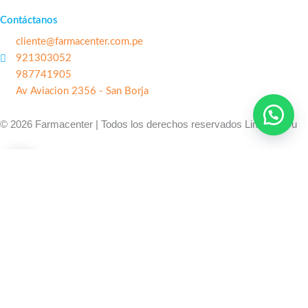
Contáctanos
cliente@farmacenter.com.pe
921303052
987741905
Av Aviacion 2356 - San Borja
© 2026 Farmacenter | Todos los derechos reservados Lima - Peru
0
0
Mi carrito
Tu carrito esta vacio
Seguir viendo productos
Continuar comprando