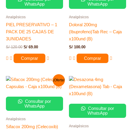
WhatsApp
WhatsApp
Analgésicos
Analgésicos
PIEL PRESERVATIVO – 1
Doloral 200mg
PACK DE 25 CAJAS DE
(Ibuprofeno)Tab Rec – Caja
3UNIDADES
x100und (B)
S/
120.00
S/
69.00
S/
100.00
Comprar
Comprar
El
El
¡Oferta!
precio
precio
original
actual
era:
es:
S/ 250.00.
S/ 179.00.
Consultar por
WhatsApp
Consultar por
WhatsApp
Analgésicos
Analgésicos
Sifacox 200mg (Celecoxib)