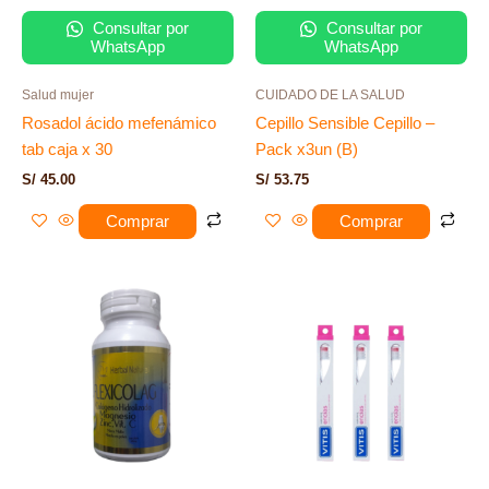
Consultar por
Consultar por
WhatsApp
WhatsApp
Salud mujer
CUIDADO DE LA SALUD
Rosadol ácido mefenámico
Cepillo Sensible Cepillo –
tab caja x 30
Pack x3un (B)
S/
45.00
S/
53.75
Comprar
Comprar