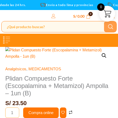
Metamizol)
Ir
esde las 24 hrs.
Envio a todo lima y provincias
Cupo
0
Ampolla
al
-
contenido
S/
0.00
1un
(B)
cantidad
Plidan
Compuesto
Forte
(Escopalamina
Analgésicos
,
MEDICAMENTOS
+
Plidan Compuesto Forte
Metamizol)
(Escopalamina + Metamizol) Ampolla
Ampolla
– 1un (B)
-
1un
S/
23.50
(B)
Compra online
cantidad