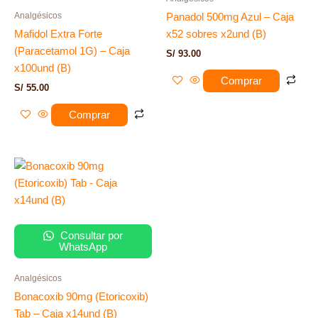
Analgésicos
Panadol 500mg Azul – Caja
Mafidol Extra Forte
x52 sobres x2und (B)
(Paracetamol 1G) – Caja
S/
93.00
x100und (B)
Comprar
S/
55.00
Comprar
Consultar por
WhatsApp
Analgésicos
Bonacoxib 90mg (Etoricoxib)
Tab – Caja x14und (B)