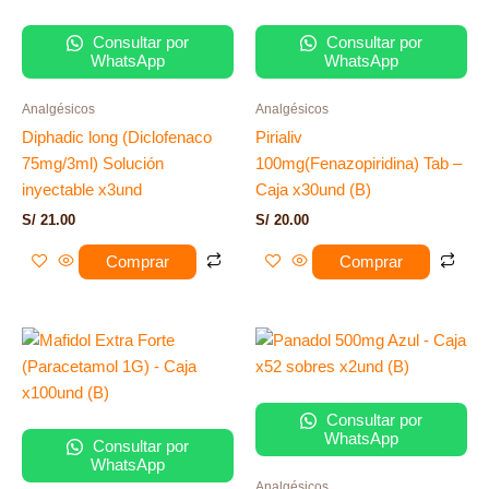
Consultar por
Consultar por
WhatsApp
WhatsApp
Analgésicos
Analgésicos
Diphadic long (Diclofenaco
Pirialiv
75mg/3ml) Solución
100mg(Fenazopiridina) Tab –
inyectable x3und
Caja x30und (B)
S/
21.00
S/
20.00
Comprar
Comprar
Consultar por
WhatsApp
Consultar por
WhatsApp
Analgésicos