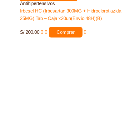
Antihipertensivos
Irbesel HC (Irbesartan 300MG + Hidroclorotiazida
25MG) Tab – Caja x20un(Envío 48H)(B)
S/
200.00
Comprar