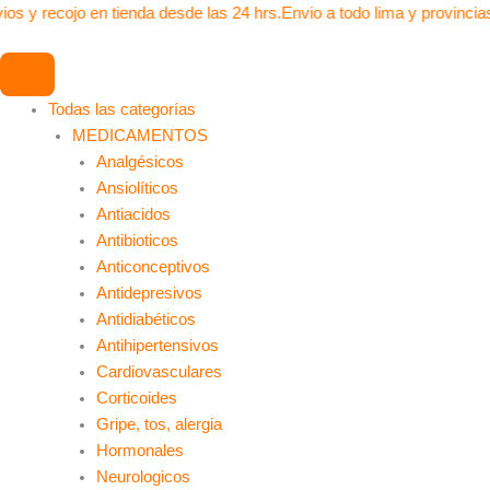
Ir
Olmeheart
ios y recojo en tienda desde las 24 hrs.
Envio a todo lima y provincia
al
40mg
contenido
(Olmesartan)
Tab
Todas las categorías
-
MEDICAMENTOS
Caja
Analgésicos
x30und
Ansiolíticos
(Envío
Antiacidos
48H)
Antibioticos
cantidad
Anticonceptivos
Antidepresivos
Antidiabéticos
Antihipertensivos
Cardiovasculares
Corticoides
Gripe, tos, alergia
Hormonales
Neurologicos