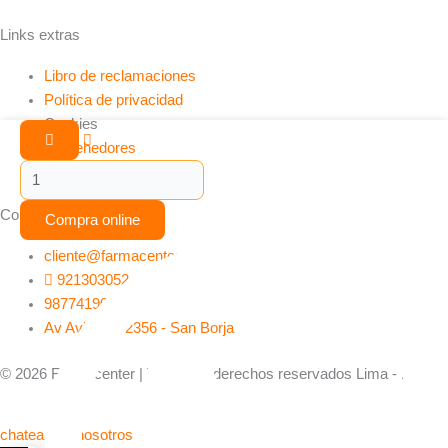
Links extras
Libro de reclamaciones
Política de privacidad
Cookies
Olmeheart
Provehedores
40mg
Preguntas frecuentes
(Olmesartan)
Tab
Contáctanos
Compra online
-
Caja
cliente@farmacenter.com.pe
x30und
921303052
(Envío
987741905
48H)
Av Aviacion 2356 - San Borja
cantidad
© 2026 Farmacenter | Todos los derechos reservados Lima - Peru
chatea con nosotros