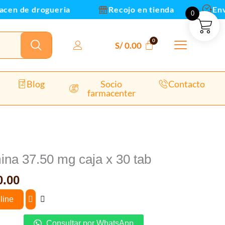
n de drogueria
Recojo en tienda
Envios
0
S/
0.00
Blog
Socio
Contacto
farmacenter
El
o
precio
ina 37.50 mg caja x 30 tab
nal
actual
.00
es:
0.00.
S/ 220.00.
line
Consultar por WhatsApp