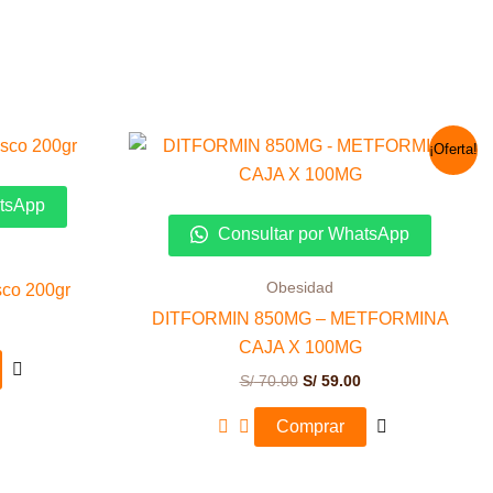
El
El
¡Oferta!
precio
precio
original
actual
era:
es:
atsApp
S/ 70.00.
S/ 59.00.
Consultar por WhatsApp
Obesidad
sco 200gr
DITFORMIN 850MG – METFORMINA
CAJA X 100MG
S/
70.00
S/
59.00
Comprar