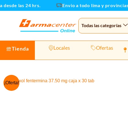
Ir
sde las 24 hrs.
Envio a todo lima y provincias
al
contenido
Todas las categorías
Locales
Ofertas
Tienda
¡Oferta!