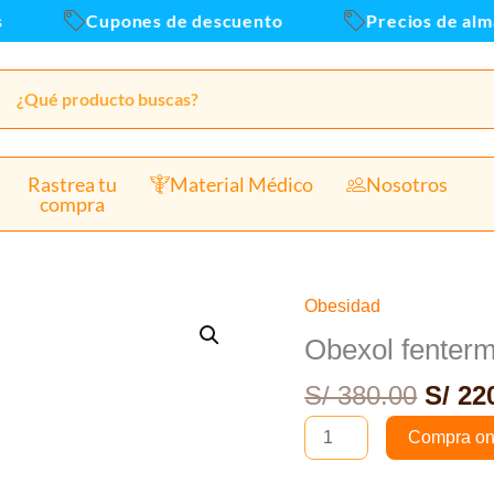
Cupones de descuento
Precios de almace
Rastrea tu
Material Médico
Nosotros
compra
El
Obesidad
Obexol
preci
fentermina
Obexol fenterm
origi
37.50
S/
380.00
S/
220
era:
mg
S/ 38
caja
Compra on
x
30