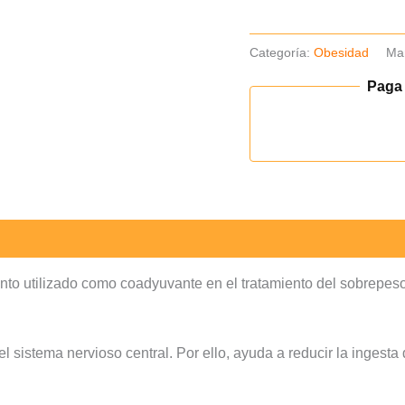
tab
cantidad
Categoría:
Obesidad
Ma
Paga
to utilizado como coadyuvante en el tratamiento del sobrepes
sistema nervioso central. Por ello, ayuda a reducir la ingesta d