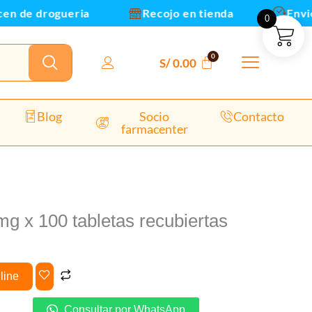
biertas
n de drogueria
Recojo en tienda
Envios 
0
idad
S/
0.00
Blog
Socio
Contacto
farmacenter
g x 100 tabletas recubiertas
line
Consultar por WhatsApp