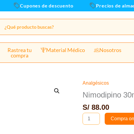
recu
Cupones de descuento
Precios de almace
cant
Rastrea tu
Material Médico
Nosotros
compra
Analgésicos
Nimodipino
30mg
Nimodipino 30m
x
S/
88.00
100
tabletas
Compra on
recubiertas
cantidad