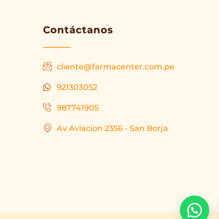
Contáctanos
cliente@farmacenter.com.pe
921303052
987741905
Av Aviacion 2356 - San Borja