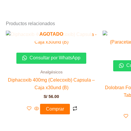
Productos relacionados
AGOTADO
Consultar por WhatsApp
Co
Analgésicos
Diphacoxib 400mg (Celecoxib) Capsula –
Caja x30und (B)
Dolobran Fo
Tab
S/
56.00
Comprar