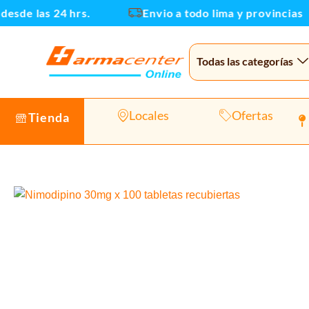
Ir
sde las 24 hrs.
Envio a todo lima y provincias
al
contenido
Todas las categorías
Locales
Ofertas
Tienda