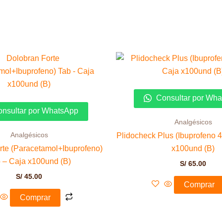
Consultar por Wh
nsultar por WhatsApp
Analgésicos
Analgésicos
Plidocheck Plus (Ibuprofeno 
rte (Paracetamol+Ibuprofeno)
x100und (B)
 – Caja x100und (B)
S/
65.00
S/
45.00
Comprar
Comprar