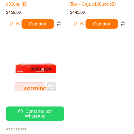
x30und (B)
Tab – Caja x100und (B)
S/
56.00
S/
45.00
Comprar
Comprar
AGOTADO
Consultar por
WhatsApp
Analgésicos