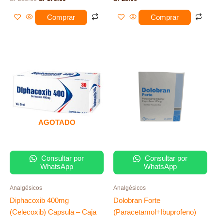
Comprar
Comprar
AGOTADO
Consultar por
Consultar por
WhatsApp
WhatsApp
Analgésicos
Analgésicos
Diphacoxib 400mg
Dolobran Forte
(Celecoxib) Capsula – Caja
(Paracetamol+Ibuprofeno)