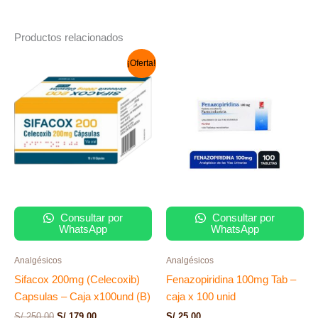
Productos relacionados
El
El
¡Oferta!
precio
precio
original
actual
era:
es:
S/ 250.00.
S/ 179.00.
Consultar por
Consultar por
WhatsApp
WhatsApp
Analgésicos
Analgésicos
Sifacox 200mg (Celecoxib)
Fenazopiridina 100mg Tab –
Capsulas – Caja x100und (B)
caja x 100 unid
S/
250.00
S/
179.00
S/
25.00