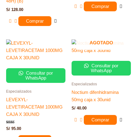
48H) (B)
Comprar
S/
128.00
Comprar
AGOTADO
Consultar por
WhatsApp
Consultar por
WhatsApp
Especializados
Especializados
Noctium difenhidramina
LEVEXYL-
50mg caja x 30unid
LEVETIRACETAM 1000MG
S/
40.00
CAJA X 30UNID
Comprar
Valorado
S/
95.00
con
2.00