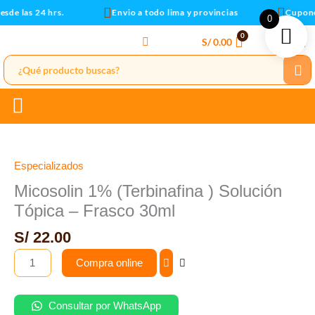
Ir
de las 24 hrs.
Envio a todo lima y provincias
Cupones 
0
al
S/
0.00
contenido
Micosolin
1%
(Terbinafina
Especializados
)
Micosolin 1% (Terbinafina ) Solución
Solución
Tópica – Frasco 30ml
Tópica
-
S/
22.00
Frasco
Compra online
30ml
cantidad
Consultar por WhatsApp