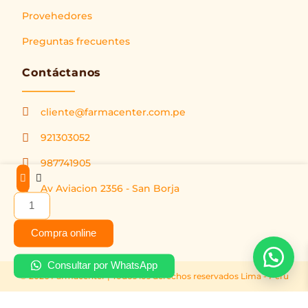
Provehedores
Preguntas frecuentes
Contáctanos
cliente@farmacenter.com.pe
921303052
987741905
Micosolin
Av Aviacion 2356 - San Borja
1%
(Terbinafina
)
Compra online
Solución
Tópica
Consultar por WhatsApp
-
© 2026 Farmacenter | Todos los derechos reservados Lima - Peru
Frasco
30ml