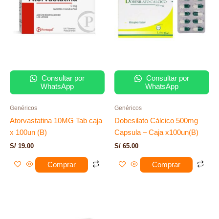
Consultar por
Consultar por
WhatsApp
WhatsApp
Genéricos
Genéricos
Atorvastatina 10MG Tab caja
Dobesilato Cálcico 500mg
x 100un (B)
Capsula – Caja x100un(B)
S/
19.00
S/
65.00
Comprar
Comprar