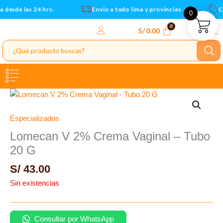
Ir
 desde las 24 hrs.
Envio a todo lima y provincias
Cu
0
al
contenido
S/
0.00
Especializados
Lomecan V 2% Crema Vaginal – Tubo
20 G
S/
43.00
Sin existencias
Consultar por WhatsApp