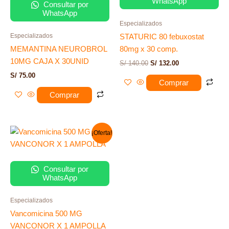
WhatsApp
Consultar por
WhatsApp
Especializados
Especializados
STATURIC 80 febuxostat
MEMANTINA NEUROBROL
80mg x 30 comp.
10MG CAJA X 30UNID
S/
140.00
S/
132.00
S/
75.00
Comprar
Comprar
El
El
¡Oferta!
precio
precio
original
actual
era:
es:
S/ 35.00.
S/ 15.00.
Consultar por
WhatsApp
Especializados
Vancomicina 500 MG
VANCONOR X 1 AMPOLLA