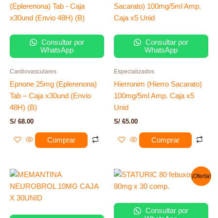
Consultar por
Consultar por
WhatsApp
WhatsApp
Cardiovasculares
Especializados
Epnone 25mg (Eplerenona)
Hierronim (Hierro Sacarato)
Tab – Caja x30und (Envio
100mg/5ml Amp. Caja x5
48H) (B)
Unid
S/
68.00
S/
65.00
Comprar
Comprar
El
El
¡Oferta!
precio
precio
original
actual
era:
es:
S/ 140.00.
S/ 132.00.
Consultar por