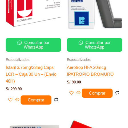
Consultar por
Consultar por
WhatsApp
WhatsApp
Especializados
Especializados
Istaril 3.75mg/23mg Caps
Aerotrop HFA 20mcg
LCR – Caja 30 Un – (Envio
IPATROPIO BROMURO
48H)
S/
90.00
S/
299.90
Comprar
Comprar