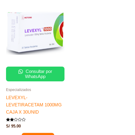
Consultar por
WhatsApp
Especializados
LEVEXYL-
LEVETIRACETAM 1000MG
CAJA X 30UNID
Valorado
S/
95.00
con
2.00