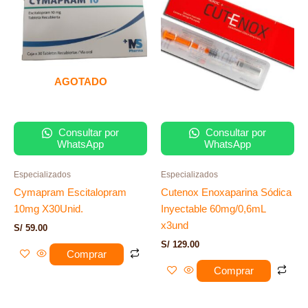
AGOTADO
Consultar por
Consultar por
WhatsApp
WhatsApp
Especializados
Especializados
Cymapram Escitalopram
Cutenox Enoxaparina Sódica
10mg X30Unid.
Inyectable 60mg/0,6mL
x3und
S/
59.00
S/
129.00
Comprar
Comprar