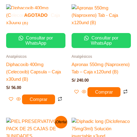
AGOTADO
Consultar por
Consultar por
WhatsApp
WhatsApp
Analgésicos
Analgésicos
Diphacoxib 400mg
Apronax 550mg (Naproxeno)
(Celecoxib) Capsula – Caja
Tab – Caja x120und (B)
x30und (B)
S/
240.00
S/
56.00
Comprar
Comprar
El
El
¡Oferta!
precio
precio
original
actual
era:
es: