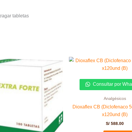
tragar tabletas
Consultar por Wh
Analgésicos
Dioxaflex CB (Diclofenaco 
x120und (B)
S/
588.00