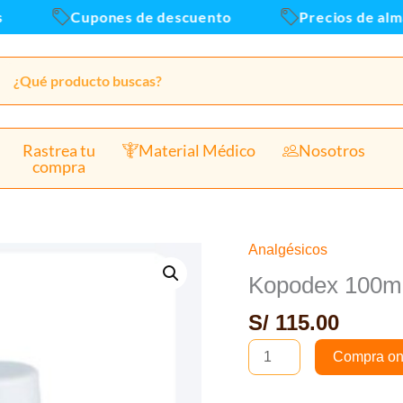
Cupones de descuento
Precios de almacen
Rastrea tu
Material Médico
Nosotros
compra
Analgésicos
Kopodex
100mg/ml
Kopodex 100mg/
(
S/
115.00
levetiracetam)
Solución
Compra on
Oral
cantidad