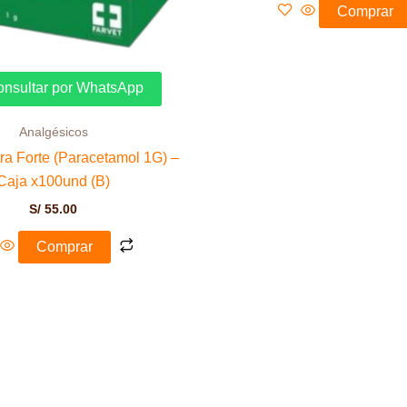
Comprar
nsultar por WhatsApp
Analgésicos
tra Forte (Paracetamol 1G) –
Caja x100und (B)
S/
55.00
Comprar