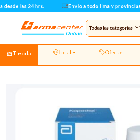
Ir
de las 24 hrs.
Envio a todo lima y provincias
al
contenido
Todas las categorías
Locales
Ofertas
Tienda