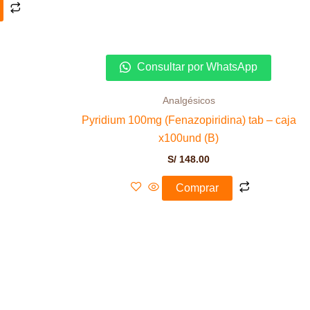
Consultar por WhatsApp
Analgésicos
Pyridium 100mg (Fenazopiridina) tab – caja
x100und (B)
S/
148.00
Comprar