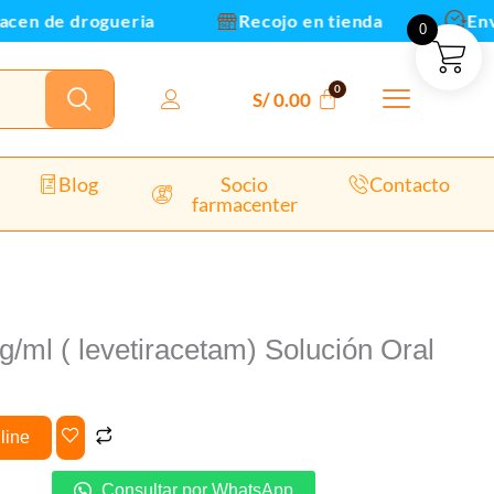
Oral
 de drogueria
Recojo en tienda
Envios 
0
cantidad
S/
0.00
Blog
Socio
Contacto
farmacenter
ml ( levetiracetam) Solución Oral
line
Consultar por WhatsApp