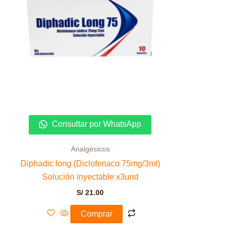
Consultar por WhatsApp
Analgésicos
Diphadic long (Diclofenaco 75mg/3ml)
Solución inyectable x3und
S/
21.00
Comprar