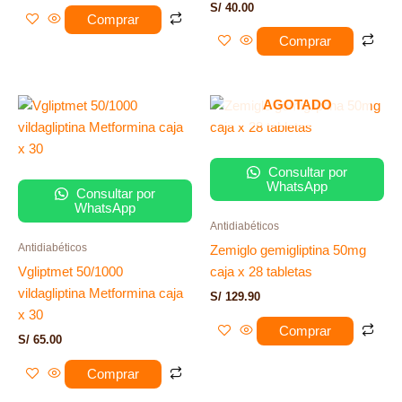
S/
40.00
Comprar
Comprar
AGOTADO
Consultar por
WhatsApp
Consultar por
WhatsApp
Antidiabéticos
Antidiabéticos
Zemiglo gemigliptina 50mg
Vgliptmet 50/1000
caja x 28 tabletas
vildagliptina Metformina caja
S/
129.90
x 30
Comprar
S/
65.00
Comprar