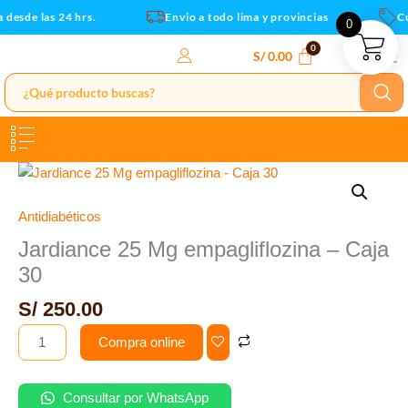
Caja
Ir
desde las 24 hrs.
Envio a todo lima y provincias
Cup
0
30
al
cantidad
contenido
S/
0.00
Jardiance
25
Mg
Antidiabéticos
empagliflozina
Jardiance 25 Mg empagliflozina – Caja
-
30
Caja
30
S/
250.00
cantidad
Compra online
Consultar por WhatsApp