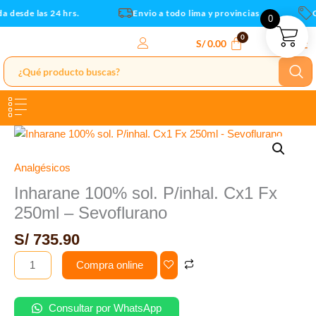
Fx
Ir
 desde las 24 hrs.
Envio a todo lima y provincias
Cu
0
250ml
al
-
contenido
S/
0.00
Sevoflurano
cantidad
Inharane
100%
sol.
Analgésicos
P/inhal.
Inharane 100% sol. P/inhal. Cx1 Fx
Cx1
250ml – Sevoflurano
Fx
250ml
S/
735.90
-
Compra online
Sevoflurano
cantidad
Consultar por WhatsApp