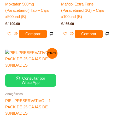
Moxtafen 500mg
Mafidol Extra Forte
(Paracetamol) Tab – Caja
(Paracetamol 1G) – Caja
x500und (B)
x100und (B)
S/
100.00
S/
55.00
Comprar
Comprar
El
El
¡Oferta!
precio
precio
original
actual
era:
es:
S/ 120.00.
S/ 69.00.
Consultar por
WhatsApp
Analgésicos
PIEL PRESERVATIVO – 1
PACK DE 25 CAJAS DE
3UNIDADES