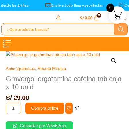
x
Ir
esde las 24 hrs.
Envio a todo lima y provincias
Cupo
0
10
al
unid
contenido
S/
0.00
cantidad
Gravergol
ergotamina
cafeina
Antimigrañosos
,
Receta Medica
tab
Gravergol ergotamina cafeina tab caja
caja
x 10 unid
x
10
S/
29.00
unid
Compra online
cantidad
Consultar por WhatsApp