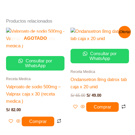
Productos relacionados
El
El
¡Oferta!
precio
precio
AGOTADO
original
actual
era:
es:
S/ 65.00.
S/ 49.00.
Consultar por
WhatsApp
Consultar por
WhatsApp
Receta Medica
Receta Medica
Ondansetron 8mg datrox tab
Valproato de sodio 500mg –
caja x 20 unid
Valprax caja x 30 (receta
S/
65.00
S/
49.00
medica )
Comprar
S/
82.00
Comprar