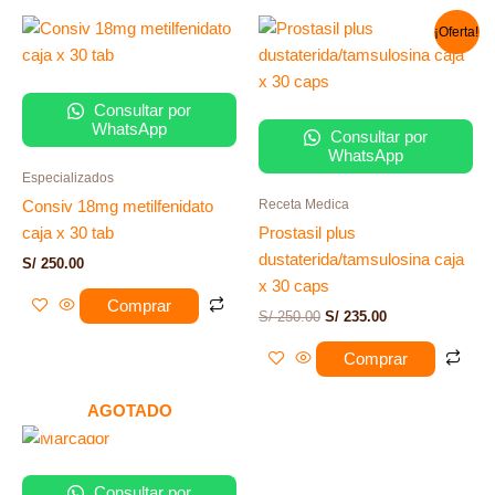
El
El
¡Oferta!
precio
precio
original
actual
era:
es:
S/ 250.00.
S/ 235.00.
Consultar por
WhatsApp
Consultar por
WhatsApp
Especializados
Receta Medica
Consiv 18mg metilfenidato
caja x 30 tab
Prostasil plus
dustaterida/tamsulosina caja
S/
250.00
x 30 caps
Comprar
S/
250.00
S/
235.00
Comprar
AGOTADO
Consultar por