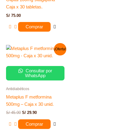
Caja x 30 tabletas.
S/
75.00
Comprar
El
El
¡Oferta!
precio
precio
original
actual
era:
es:
S/ 45.00.
S/ 29.90.
Consultar por
WhatsApp
Antidiabéticos
Metaplus F metformina
500mg – Caja x 30 unid.
S/
45.00
S/
29.90
Comprar