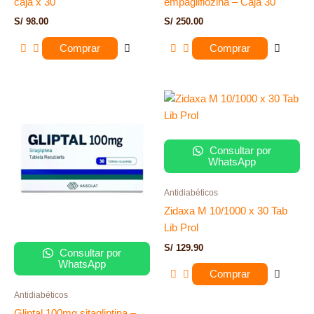
caja x 30
empagliflozina – Caja 30
S/
98.00
S/
250.00
Comprar
Comprar
Consultar por
WhatsApp
Antidiabéticos
Zidaxa M 10/1000 x 30 Tab
Lib Prol
S/
129.90
Consultar por
WhatsApp
Comprar
Antidiabéticos
Gliptal 100mg sitagliptina –