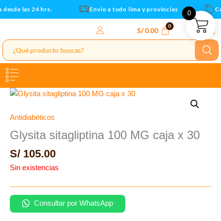
Ir
desde las 24 hrs.
Envio a todo lima y provincias
Cup
0
al
contenido
S/
0.00
Antidiabéticos
Glysita sitagliptina 100 MG caja x 30
S/
105.00
Sin existencias
Consultar por WhatsApp