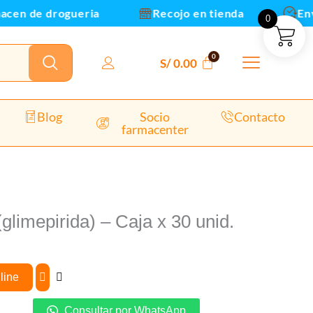
n de drogueria
Recojo en tienda
Envios
0
idad
S/
0.00
Blog
Socio
Contacto
farmacenter
glimepirida) – Caja x 30 unid.
line
Consultar por WhatsApp