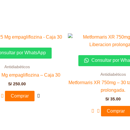
nsultar por WhatsApp
Consultar por Wh
Antidiabéticos
Antidiabéticos
 Mg empagliflozina – Caja 30
Metformaris XR 750mg – 30 ta
S/
250.00
prolongada.
Comprar
S/
35.00
Comprar