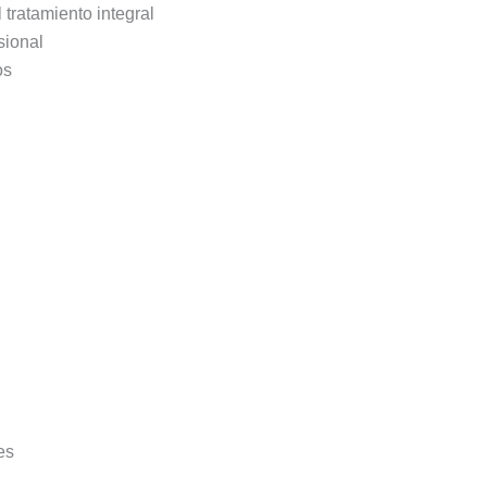
 tratamiento integral
sional
os
es