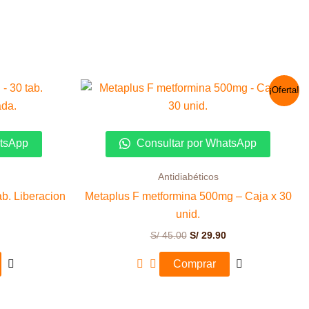
El
El
¡Oferta!
precio
precio
original
actual
era:
es:
S/ 45.00.
S/ 29.90.
atsApp
Consultar por WhatsApp
Antidiabéticos
b. Liberacion
Metaplus F metformina 500mg – Caja x 30
unid.
S/
45.00
S/
29.90
Comprar