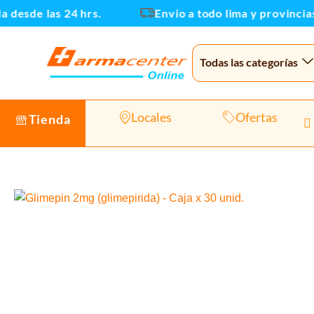
Ir
sde las 24 hrs.
Envio a todo lima y provincias
al
contenido
Todas las categorías
Locales
Ofertas
Tienda