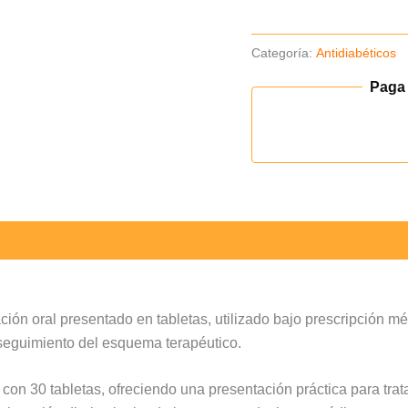
unid.
cantidad
Categoría:
Antidiabéticos
Paga
n oral presentado en tabletas, utilizado bajo prescripción médi
l seguimiento del esquema terapéutico.
con 30 tabletas, ofreciendo una presentación práctica para tra