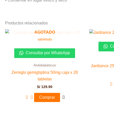
• Conservar en lugar fresco y seco
Productos relacionados
AGOTADO
Co
Consultar por WhatsApp
Antidiabéticos
Jardiance 25
Zemiglo gemigliptina 50mg caja x 28
tabletas
S/
129.90
Comprar