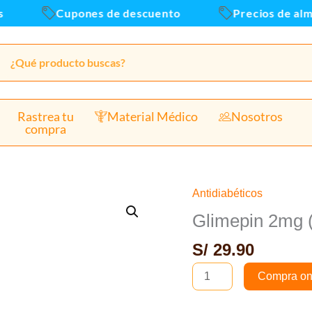
x
Cupones de descuento
Precios de almace
30
unid.
cant
Rastrea tu
Material Médico
Nosotros
compra
Antidiabéticos
Glimepin
2mg
Glimepin 2mg (
(glimepirida)
S/
29.90
-
Caja
Compra on
x
30