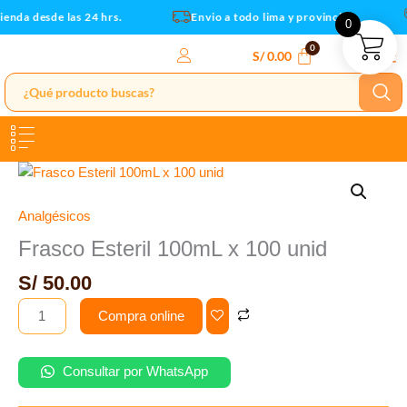
unid
Ir
enda desde las 24 hrs.
Envio a todo lima y provincias
0
cantidad
al
contenido
S/
0.00
Frasco
Esteril
100mL
Analgésicos
x
Frasco Esteril 100mL x 100 unid
100
S/
50.00
unid
cantidad
Compra online
Consultar por WhatsApp