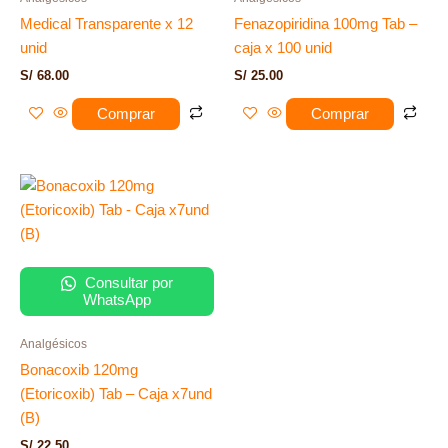
Medical Transparente x 12
Fenazopiridina 100mg Tab –
unid
caja x 100 unid
S/
68.00
S/
25.00
Comprar
Comprar
Consultar por
WhatsApp
Analgésicos
Bonacoxib 120mg
(Etoricoxib) Tab – Caja x7und
(B)
S/
22.50