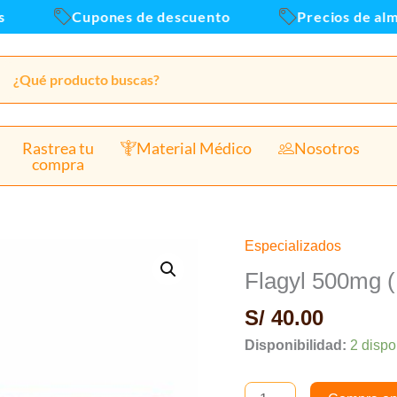
Caja
Cupones de descuento
Precios de almac
x20u
canti
Rastrea tu
Material Médico
Nosotros
compra
Especializados
Flagyl
500mg
Flagyl 500mg (
(Metronidazol)
S/
40.00
Tab
-
Disponibilidad:
2 dispo
Caja
x20und