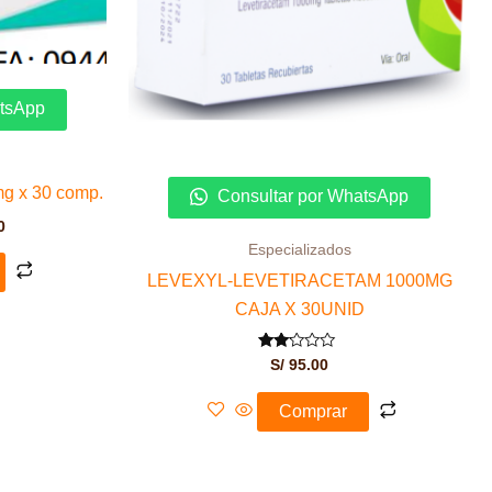
atsApp
g x 30 comp.
Consultar por WhatsApp
0
Especializados
LEVEXYL-LEVETIRACETAM 1000MG
CAJA X 30UNID
Valorado
S/
95.00
con
2.00
de 5
Comprar