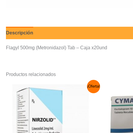
Descripción
Valoraciones (0)
Flagyl 500mg (Metronidazol) Tab – Caja x20und
Productos relacionados
El
El
¡Oferta!
precio
precio
original
actual
era:
es:
S/ 120.00.
S/ 110.00.