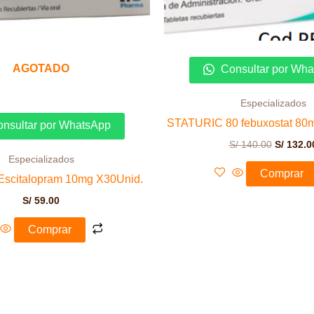
AGOTADO
Consultar por Wh
Especializados
STATURIC 80 febuxostat 80m
nsultar por WhatsApp
S/
140.00
S/
132.0
Especializados
Comprar
scitalopram 10mg X30Unid.
S/
59.00
Comprar