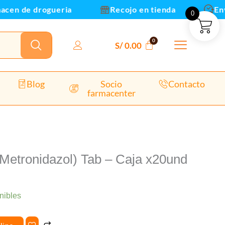
en de drogueria
Recojo en tienda
Envio
0
nd
dad
S/
0.00
Blog
Socio
Contacto
farmacenter
Metronidazol) Tab – Caja x20und
nibles