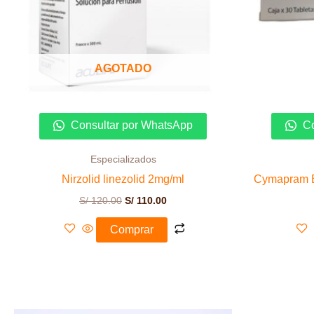
AGOTADO
Consultar por WhatsApp
Co
Especializados
Nirzolid linezolid 2mg/ml
Cymapram E
S/
120.00
S/
110.00
Comprar