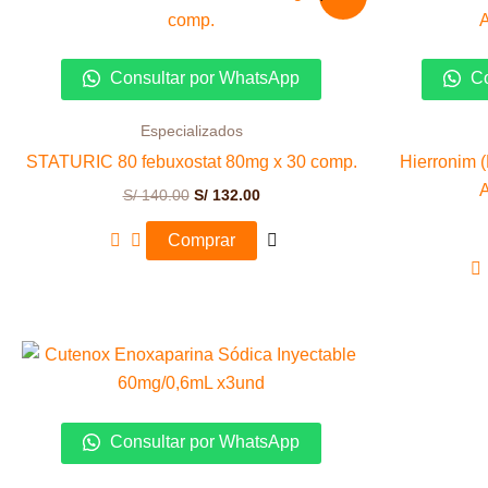
precio
precio
original
actual
era:
es:
S/ 140.00.
S/ 132.00.
Consultar por WhatsApp
Co
Especializados
STATURIC 80 febuxostat 80mg x 30 comp.
Hierronim 
A
S/
140.00
S/
132.00
Comprar
Consultar por WhatsApp