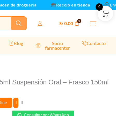
en de drogueria
Recojo en tienda
Envio
0
S/
0.00
Blog
Socio
Contacto
farmacenter
/5ml Suspensión Oral – Frasco 150ml
line
Consultar por WhatsApp