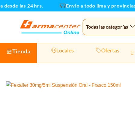
Ir
desde las 24 hrs.
Envio a todo lima y provincias
al
contenido
Todas las categorías
Locales
Ofertas
Tienda