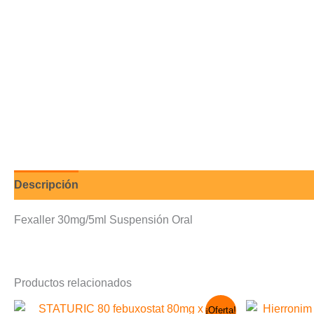
Descripción
Valoraciones (0)
Fexaller 30mg/5ml Suspensión Oral
Productos relacionados
El
El
¡Oferta!