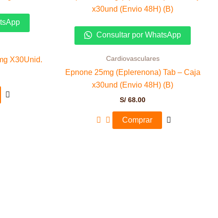
atsApp
Consultar por WhatsApp
Cardiovasculares
mg X30Unid.
Epnone 25mg (Eplerenona) Tab – Caja
x30und (Envio 48H) (B)
S/
68.00
Comprar