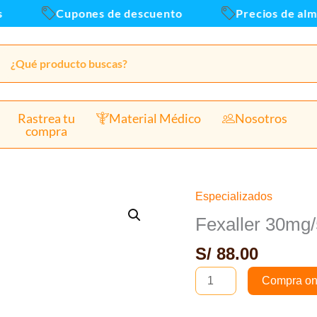
Cupones de descuento
Precios de almac
Rastrea tu
Material Médico
Nosotros
compra
Especializados
Fexaller
30mg/5ml
Fexaller 30mg
Suspensión
S/
88.00
Oral
-
Compra on
Frasco
150ml