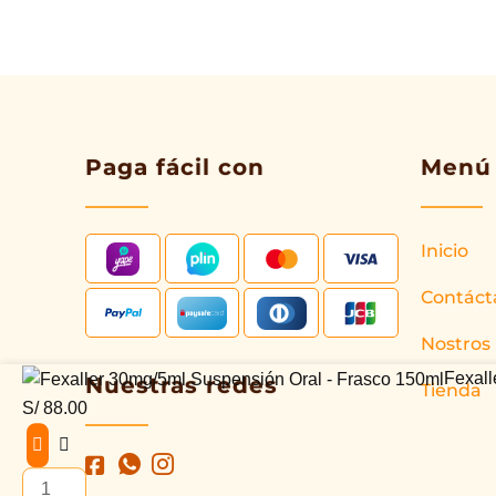
Paga fácil con
Menú
Inicio
Contáct
Nostros
Fexaller
Fexall
Nuestras redes
Tienda
30mg/5ml
S/
88.00
Suspensión
Oral
-