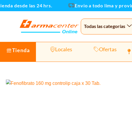
Ir
da desde las 24 hrs.
Envio a todo lima y provinci
al
contenido
Todas las categorías
Locales
Ofertas
Tienda