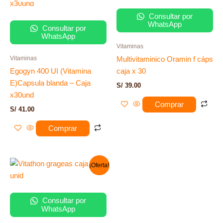
Consultar por
WhatsApp
Consultar por
WhatsApp
Vitaminas
Vitaminas
Multivitaminico Oramin f cáps
Egogyn 400 UI (Vitamina
caja x 30
E)Capsula blanda – Caja
S/
39.00
x30und
Comprar
S/
41.00
Comprar
El
El
¡Oferta!
precio
precio
original
actual
era:
es:
S/ 55.00.
S/ 47.00.
Consultar por
WhatsApp