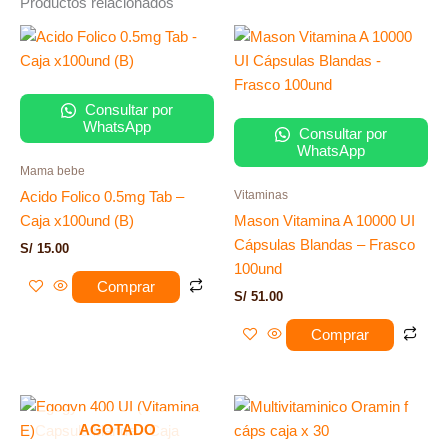
Productos relacionados
Consultar por
WhatsApp
Consultar por
WhatsApp
Mama bebe
Vitaminas
Acido Folico 0.5mg Tab –
Caja x100und (B)
Mason Vitamina A 10000 UI
Cápsulas Blandas – Frasco
S/
15.00
100und
Comprar
S/
51.00
Comprar
AGOTADO