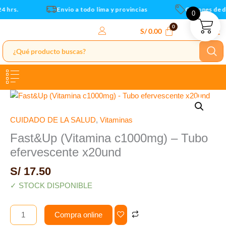
efervescente
Ir
 hrs.
Envio a todo lima y provincias
Cupones de de
0
x20und
al
cantidad
contenido
S/
0.00
Fast&Up
(Vitamina
c1000mg)
CUIDADO DE LA SALUD
,
Vitaminas
-
Fast&Up (Vitamina c1000mg) – Tubo
Tubo
efervescente x20und
efervescente
x20und
S/
17.50
cantidad
✓ STOCK DISPONIBLE
Compra online