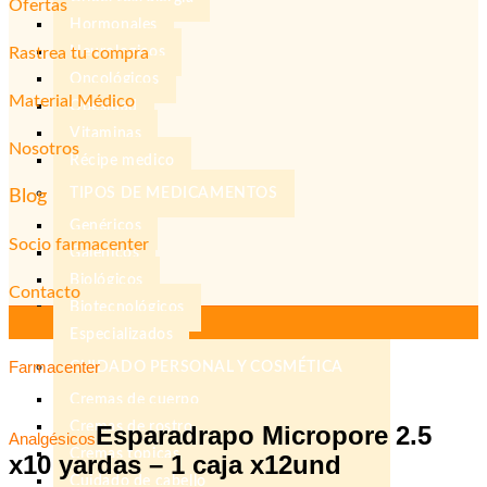
Ofertas
Hormonales
Rastrea tu compra
Neurologicos
Oncológicos
Material Médico
Obesidad
Vitaminas
Nosotros
Récipe medico
TIPOS DE MEDICAMENTOS
Blog
Genéricos
Socio farmacenter
Galenicos
Biológicos
Contacto
Biotecnológicos
Especializados
Farmacenter
CUIDADO PERSONAL Y COSMÉTICA
Cremas de cuerpo
Cremas de rostro
Esparadrapo Micropore 2.5
Analgésicos
Cremas topicas
x10 yardas – 1 caja x12und
Cuidado de cabello