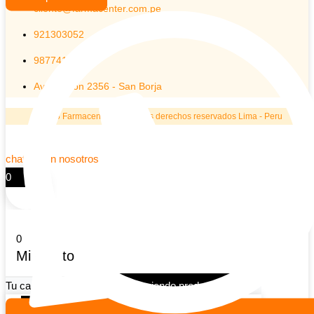
cliente@farmacenter.com.pe
921303052
987741905
Av Aviacion 2356 - San Borja
© 2026 Farmacenter | Todos los derechos reservados Lima - Peru
chatea con nosotros
0
0
Mi carrito
Tu carrito esta vacio
Seguir viendo productos
Continuar comprando