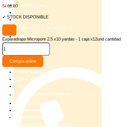
Desodorantes
S/
69.80
Jabones
✓ STOCK DISPONIBLE
Protección solar
CUIDADO DE LA SALUD
Salud bucal
Esparadrapo Micropore 2.5 x10 yardas - 1 caja x12und cantidad
Salud digestiva
Salud mujer
Salud hombre
Compra online
Salud infantil
Salud sexual
Salud visual
Salud master
PROMOCIONES Y OFERTAS
Dispositivos médicos
Equipo medico
Material medico
PROMOCIONES Y OFERTAS