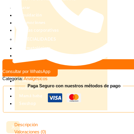
Bazar
Liquidación
Promociones
Ventas corporativas
ESPECIALIDADES
Dermatológicos
Cardiovasculares
Oncológicos
Consultar por WhatsApp
OTROS
Categoría:
Analgésicos
Empresas
Paga Seguro con nuestros métodos de pago
Instituciones
Mamá bebe
Sexshop
Descripción
X
Valoraciones (0)