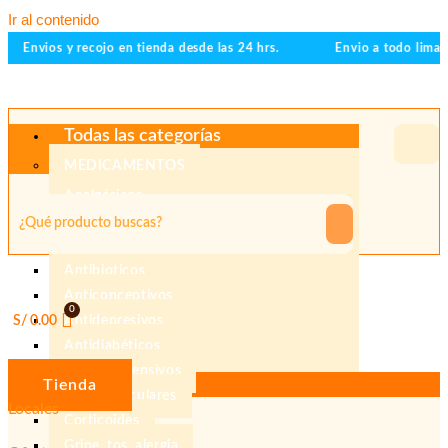
Ir al contenido
Envios y recojo en tienda desde las 24 hrs.
Envio a todo lima 
Todas las categorías
MEDICAMENTOS
Analgésicos
Ansiolíticos
Antiacidos
Antibioticos
Anticonceptivos
S/
0.00
Antidepresivos
Antidiabéticos
Antihipertensivos
Tienda
Cardiovasculares
Locales
Corticoides
Gripe, tos, alergia