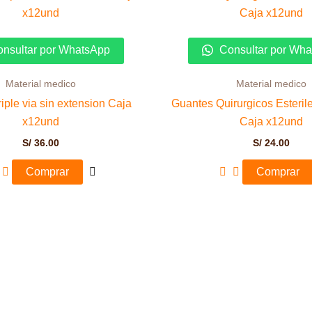
nsultar por WhatsApp
Consultar por Wh
Material medico
Material medico
riple via sin extension Caja
Guantes Quirurgicos Esterile
x12und
Caja x12und
S/
36.00
S/
24.00
Comprar
Comprar