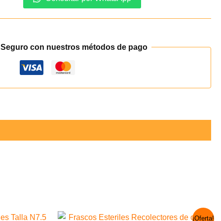
o
 Seguro con nuestros métodos de pago
El
El
¡Oferta!