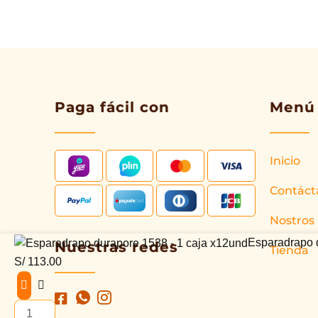
Paga fácil con
Menú
Inicio
Contáct
Nostros
Esparadrapo
Esparadrapo 
Nuestras redes
Tienda
durapore
S/
113.00
1538
-
1