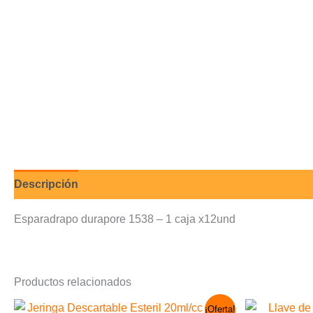
Descripción
Valoraciones (0)
Esparadrapo durapore 1538 – 1 caja x12und
Productos relacionados
El
El
¡Oferta!