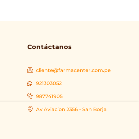
Contáctanos
cliente@farmacenter.com.pe
921303052
987741905
Av Aviacion 2356 - San Borja