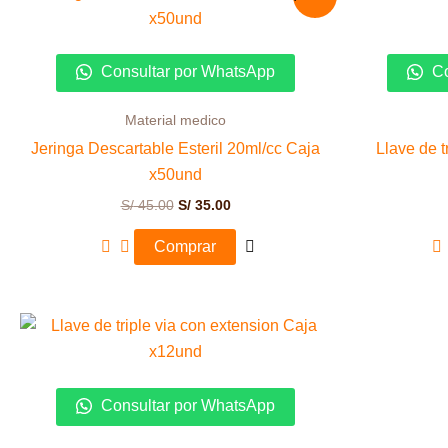
precio
precio
original
actual
era:
es:
S/ 45.00.
S/ 35.00.
Consultar por WhatsApp
Co
Material medico
Jeringa Descartable Esteril 20ml/cc Caja
Llave de t
x50und
S/
45.00
S/
35.00
Comprar
Consultar por WhatsApp