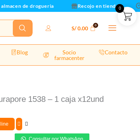
lmacen de drogueria
Recojo en tienda
E
0
S/
0.00
Blog
Socio
Contacto
farmacenter
urapore 1538 – 1 caja x12und
line
Consultar por WhatsApp