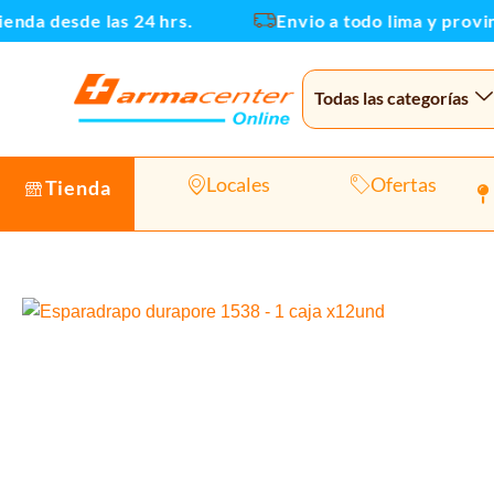
Ir
nda desde las 24 hrs.
Envio a todo lima y provinci
al
contenido
Todas las categorías
Locales
Ofertas
Tienda