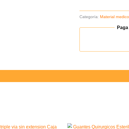
cantidad
Categoría:
Material medic
Paga