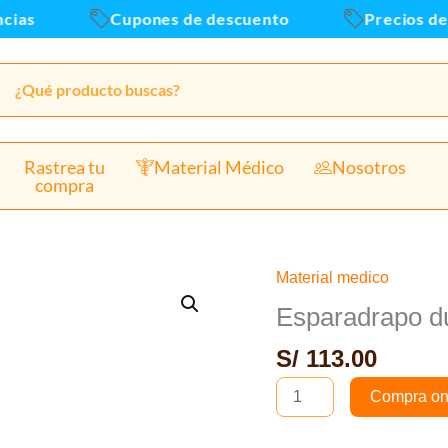
as
Cupones de descuento
Precios de a
Rastrea tu
Material Médico
Nosotros
compra
Material medico
Esparadrapo
durapore
Esparadrapo d
1538
S/
113.00
-
1
Compra on
caja
x12und