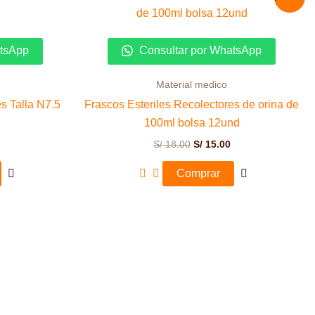
precio
precio
original
actual
era:
es:
S/ 18.00.
S/ 15.00.
atsApp
Consultar por WhatsApp
Material medico
s Talla N7.5
Frascos Esteriles Recolectores de orina de
100ml bolsa 12und
S/
18.00
S/
15.00
Comprar