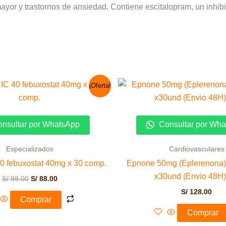
ayor y trastornos de ansiedad. Contiene escitalopram, un inhib
El
El
¡Oferta!
precio
precio
original
actual
era:
es:
S/ 98.00.
S/ 88.00.
nsultar por WhatsApp
Consultar por Wh
Especializados
Cardiovasculares
 febuxostat 40mg x 30 comp.
Epnone 50mg (Eplerenona)
x30und (Envio 48H)
S/
98.00
S/
88.00
S/
128.00
Comprar
Comprar