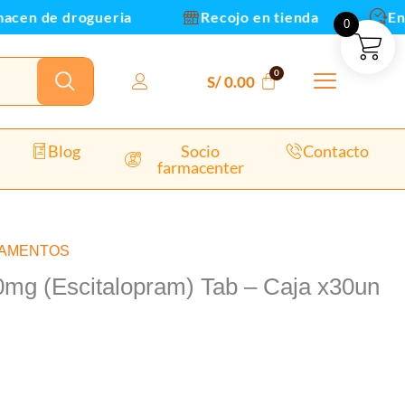
acen de drogueria
Recojo en tienda
Envi
0
S/
0.00
Blog
Socio
Contacto
farmacenter
CAMENTOS
0mg (Escitalopram) Tab – Caja x30un
)