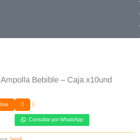
 Ampolla Bebible – Caja x10und
line
Consultar por WhatsApp
rca:
Sanofi