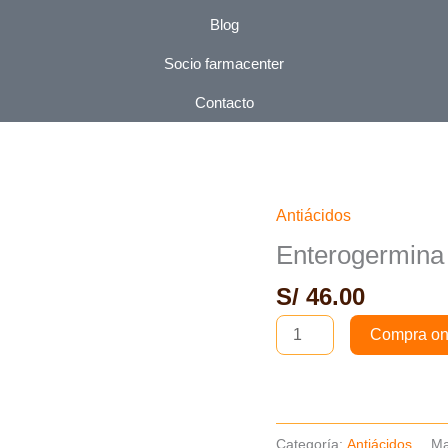
Blog
Socio farmacenter
Contacto
Antiácidos
Enterogermina
Ampolla
Enterogermina
Bebible
S/
46.00
-
Caja
Compra on
x10und
cantidad
Categoría:
Antiácidos
Ma