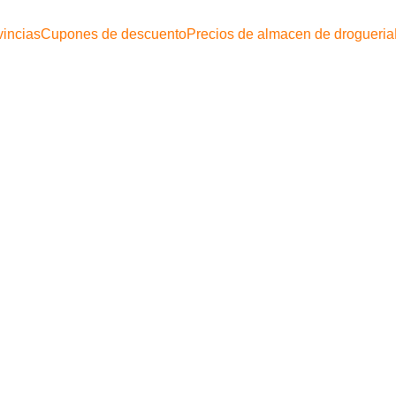
x
c
vincias
Cupones de descuento
Precios de almacen de drogueria