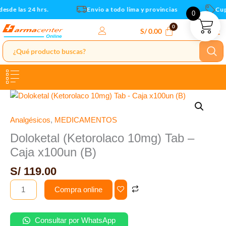
Caja
Ir
sde las 24 hrs.
Envio a todo lima y provincias
Cupo
0
x100un
al
(B)
contenido
S/
0.00
cantidad
Doloketal
(Ketorolaco
10mg)
Analgésicos
,
MEDICAMENTOS
Tab
Doloketal (Ketorolaco 10mg) Tab –
-
Caja x100un (B)
Caja
x100un
S/
119.00
(B)
Compra online
cantidad
Consultar por WhatsApp