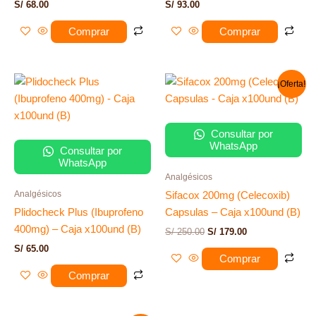
S/
68.00
S/
93.00
Comprar
Comprar
El
El
¡Oferta!
precio
precio
original
actual
era:
es:
S/ 250.00.
S/ 179.00.
Consultar por
WhatsApp
Consultar por
WhatsApp
Analgésicos
Analgésicos
Sifacox 200mg (Celecoxib)
Plidocheck Plus (Ibuprofeno
Capsulas – Caja x100und (B)
400mg) – Caja x100und (B)
S/
250.00
S/
179.00
S/
65.00
Comprar
Comprar