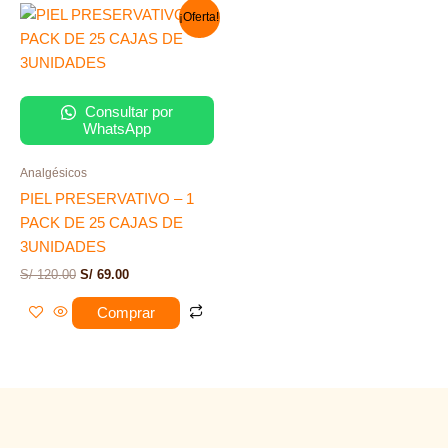
El
El
¡Oferta!
precio
precio
original
actual
era:
es:
S/ 120.00.
S/ 69.00.
Consultar por
WhatsApp
Analgésicos
PIEL PRESERVATIVO – 1
PACK DE 25 CAJAS DE
3UNIDADES
S/
120.00
S/
69.00
Comprar