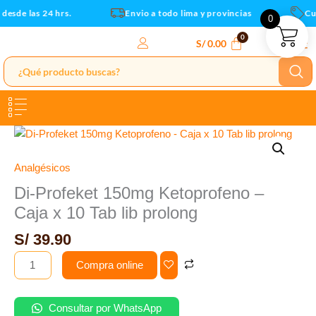
Caja
Ir
esde las 24 hrs.
Envio a todo lima y provincias
Cup
0
x
al
10
contenido
S/
0.00
Tab
lib
prolong
cantidad
Di-
Profeket
150mg
Analgésicos
Ketoprofeno
Di-Profeket 150mg Ketoprofeno –
-
Caja x 10 Tab lib prolong
Caja
x
S/
39.90
10
Compra online
Tab
lib
prolong
Consultar por WhatsApp