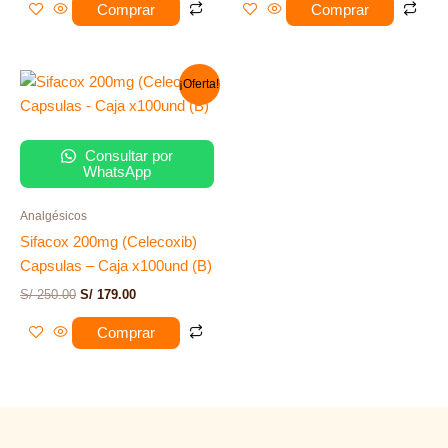
Comprar
Comprar
El
El
¡Oferta!
precio
precio
original
actual
era:
es:
S/ 250.00.
S/ 179.00.
Consultar por
WhatsApp
Analgésicos
Sifacox 200mg (Celecoxib)
Capsulas – Caja x100und (B)
S/
250.00
S/
179.00
Comprar