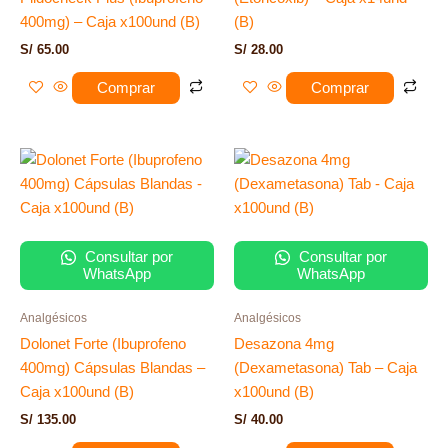
400mg) – Caja x100und (B)
(B)
S/
65.00
S/
28.00
Comprar
Comprar
Consultar por
Consultar por
WhatsApp
WhatsApp
Analgésicos
Analgésicos
Dolonet Forte (Ibuprofeno
Desazona 4mg
400mg) Cápsulas Blandas –
(Dexametasona) Tab – Caja
Caja x100und (B)
x100und (B)
S/
135.00
S/
40.00