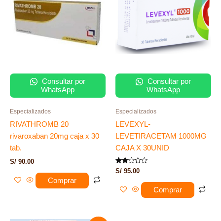
Consultar por
Consultar por
WhatsApp
WhatsApp
Especializados
Especializados
RIVATHROMB 20
LEVEXYL-
rivaroxaban 20mg caja x 30
LEVETIRACETAM 1000MG
tab.
CAJA X 30UNID
S/
90.00
Valorado
S/
95.00
con
Comprar
2.00
de 5
Comprar