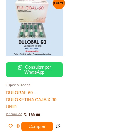
El
El
¡Oferta!
precio
precio
original
actual
era:
es:
S/ 280.00.
S/ 180.00.
Consultar por
WhatsApp
Especializados
DULOBAL-60 –
DULOXETINA CAJA X 30
UNID
S/
280.00
S/
180.00
Comprar