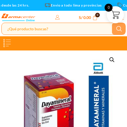
x30und
Ir
esde las 24 hrs.
Envio a todo lima y provincias
Cup
0
cantidad
al
contenido
S/
0.00
Dayamineral
Tab
Rec
-
Caja
x30und
cantidad