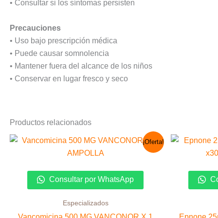
• Consultar si los síntomas persisten
Precauciones
• Uso bajo prescripción médica
• Puede causar somnolencia
• Mantener fuera del alcance de los niños
• Conservar en lugar fresco y seco
Productos relacionados
El
El
¡Oferta!
precio
precio
original
actual
era:
es:
S/ 35.00.
S/ 15.00.
Consultar por WhatsApp
Co
Especializados
Vancomicina 500 MG VANCONOR X 1
Epnone 25m