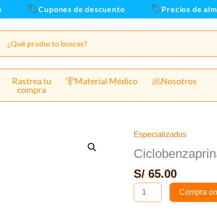
Caja
Cupones de descuento
Precios de almace
x30u
canti
Rastrea tu
Material Médico
Nosotros
compra
Especializados
Ciclobenzaprina
5
Ciclobenzapri
mg
S/
65.00
Tab
-
Compra on
Caja
x30und