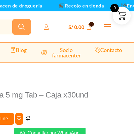
n de drogueria
Recojo en tienda
Envios
0
nd
dad
S/
0.00
Blog
Socio
Contacto
farmacenter
na 5 mg Tab – Caja x30und
line
Consultar por WhatsApp