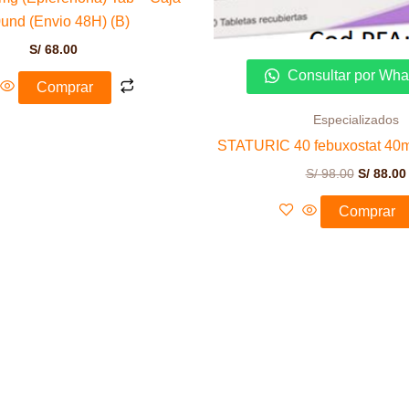
und (Envio 48H) (B)
S/
68.00
Consultar por Wh
Comprar
Especializados
STATURIC 40 febuxostat 40m
S/
98.00
S/
88.00
Comprar