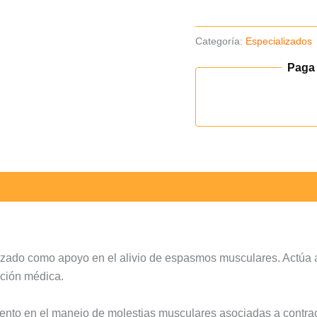
cantidad
Categoría:
Especializados
Paga
zado como apoyo en el alivio de espasmos musculares. Actúa a 
ación médica.
ento en el manejo de molestias musculares asociadas a contrac