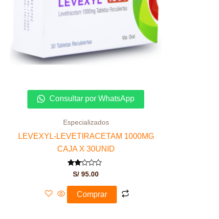
Consultar por WhatsApp
Especializados
LEVEXYL-LEVETIRACETAM 1000MG
CAJA X 30UNID
Valorado
S/
95.00
con
2.00
de 5
Comprar