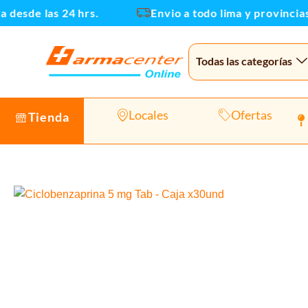
Ir
sde las 24 hrs.
Envio a todo lima y provincias
al
contenido
Todas las categorías
Locales
Ofertas
Tienda