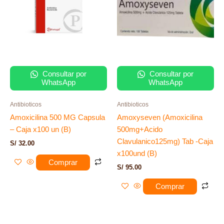
Consultar por
Consultar por
WhatsApp
WhatsApp
Antibioticos
Antibioticos
Amoxicilina 500 MG Capsula
Amoxyseven (Amoxicilina
– Caja x100 un (B)
500mg+Acido
Clavulanico125mg) Tab -Caja
S/
32.00
x100und (B)
Comprar
S/
95.00
Comprar