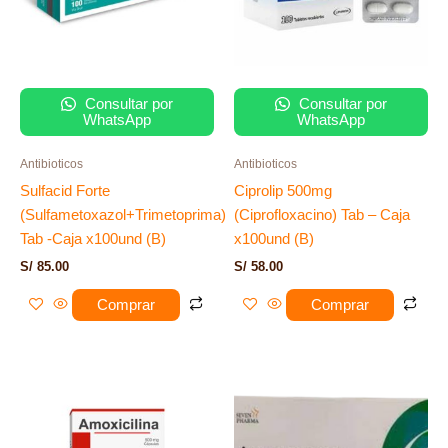
Consultar por
Consultar por
WhatsApp
WhatsApp
Antibioticos
Antibioticos
Sulfacid Forte
Ciprolip 500mg
(Sulfametoxazol+Trimetoprima)
(Ciprofloxacino) Tab – Caja
Tab -Caja x100und (B)
x100und (B)
S/
85.00
S/
58.00
Comprar
Comprar