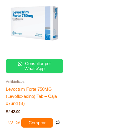
Consultar por
WhatsApp
Antibioticos
Levoctrim Forte 750MG
(Levofloxacino) Tab – Caja
x7und (B)
S/
42.00
Comprar