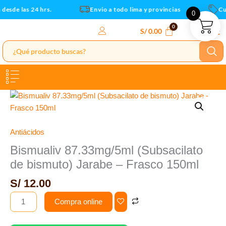
Jarabe
Ir
desde las 24 hrs.
Envio a todo lima y provincias
Cup
0
-
al
Frasco
contenido
S/
0.00
150ml
cantidad
Bismualiv
87.33mg/5ml
(Subsacilato
de
Antiácidos
bismuto)
Bismualiv 87.33mg/5ml (Subsacilato
Jarabe
de bismuto) Jarabe – Frasco 150ml
-
Frasco
S/
12.00
150ml
Compra online
cantidad