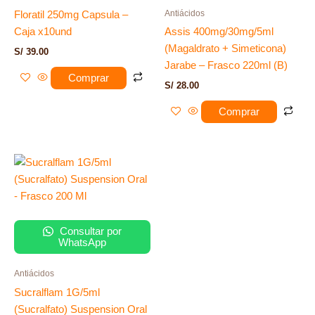
Antiácidos
Floratil 250mg Capsula –
Caja x10und
Assis 400mg/30mg/5ml
(Magaldrato + Simeticona)
S/
39.00
Jarabe – Frasco 220ml (B)
Comprar
S/
28.00
Comprar
Consultar por
WhatsApp
Antiácidos
Sucralflam 1G/5ml
(Sucralfato) Suspension Oral