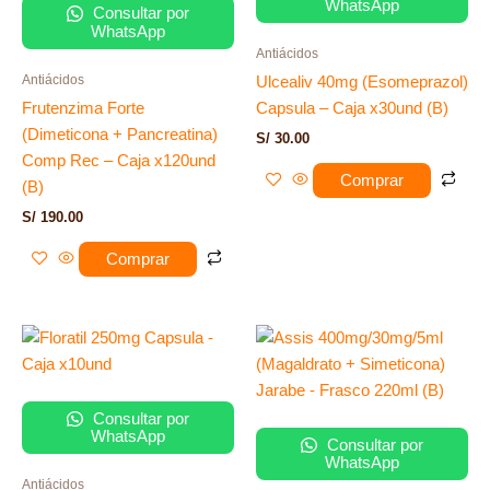
WhatsApp
Consultar por
WhatsApp
Antiácidos
Antiácidos
Ulcealiv 40mg (Esomeprazol)
Frutenzima Forte
Capsula – Caja x30und (B)
(Dimeticona + Pancreatina)
S/
30.00
Comp Rec – Caja x120und
Comprar
(B)
S/
190.00
Comprar
Consultar por
WhatsApp
Consultar por
WhatsApp
Antiácidos