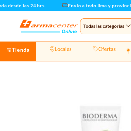
Ir
desde las 24 hrs.
Envio a todo lima y provincias
al
contenido
Todas las categorías
Locales
Ofertas
Tienda