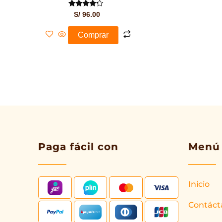
Valorado
S/
96.00
con
4.00
de 5
Comprar
Paga fácil con
Menú
Inicio
Contáct