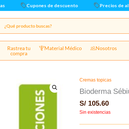
Cupones de descuento
Precios de alma
Rastrea tu
Material Médico
Nosotros
compra
Cremas topicas
Bioderma Sébi
S/
105.60
Sin existencias