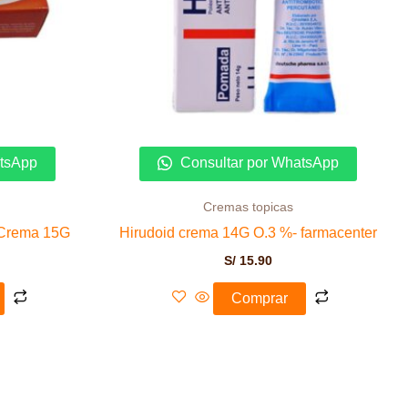
atsApp
Consultar por WhatsApp
Cremas topicas
 Crema 15G
Hirudoid crema 14G O.3 %- farmacenter
S/
15.90
Comprar