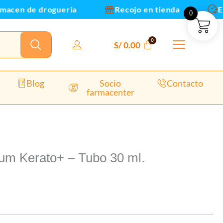
cen de drogueria
Recojo en tienda
Envio
0
S/
0.00
Blog
Socio
Contacto
farmacenter
um Kerato+ – Tubo 30 ml.