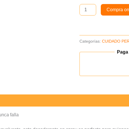
Pack
Compra on
x2un
(B)
cantidad
Categorías:
CUIDADO PE
Paga
nca falla