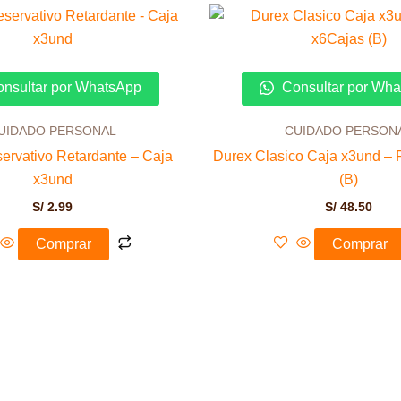
nsultar por WhatsApp
Consultar por Wh
UIDADO PERSONAL
CUIDADO PERSON
ervativo Retardante – Caja
Durex Clasico Caja x3und – 
x3und
(B)
S/
2.99
S/
48.50
Comprar
Comprar