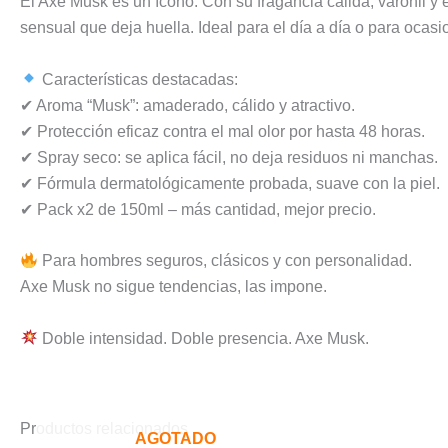
El Axe Musk es un ícono. Con su fragancia cálida, varonil y
sensual que deja huella. Ideal para el día a día o para ocas
Características destacadas:
✔ Aroma “Musk”: amaderado, cálido y atractivo.
✔ Protección eficaz contra el mal olor por hasta 48 horas.
✔ Spray seco: se aplica fácil, no deja residuos ni manchas.
✔ Fórmula dermatológicamente probada, suave con la piel.
✔ Pack x2 de 150ml – más cantidad, mejor precio.
Para hombres seguros, clásicos y con personalidad.
Axe Musk no sigue tendencias, las impone.
Doble intensidad. Doble presencia. Axe Musk.
Productos relacionados
AGOTADO