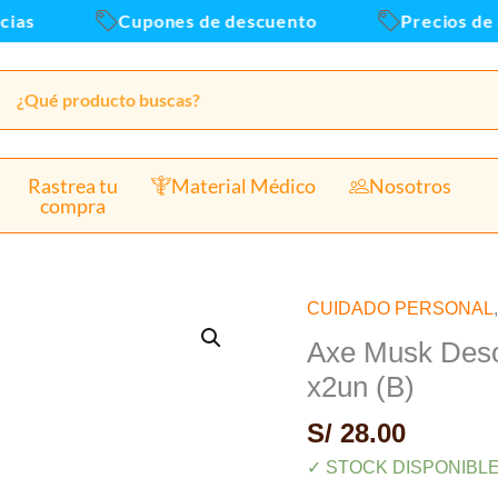
as
Cupones de descuento
Precios de a
Rastrea tu
Material Médico
Nosotros
compra
CUIDADO PERSONAL
Axe
Musk
Axe Musk Deso
Desodorante
x2un (B)
En
S/
28.00
Spray
150ml
✓ STOCK DISPONIBL
-