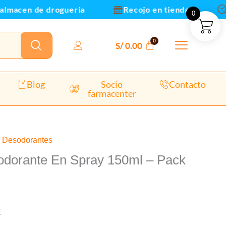
150ml
lmacen de drogueria
Recojo en tienda
En
0
-
Pack
x2un
S/
0.00
(B)
cantidad
Blog
Socio
Contacto
farmacenter
,
Desodorantes
dorante En Spray 150ml – Pack
E