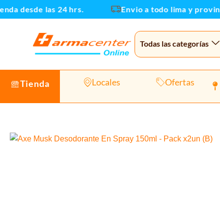
Ir
da desde las 24 hrs.
Envio a todo lima y provinci
al
contenido
Todas las categorías
Locales
Ofertas
Tienda