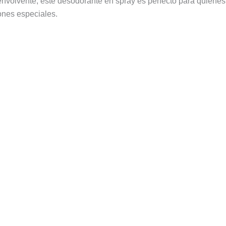
 envolvente, este desodorante en spray es perfecto para quienes
iones especiales.