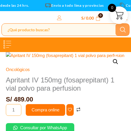
vial
Ir
esde las 24 hrs.
Envio a todo lima y provincias
Cupo
0
polvo
al
para
contenido
S/
0.00
perfusion
cantidad
Apritant
IV
150mg
Oncológicos
(fosaprepitant)
Apritant IV 150mg (fosaprepitant) 1
1
vial polvo para perfusion
vial
polvo
S/
489.00
para
Compra online
perfusion
cantidad
Consultar por WhatsApp