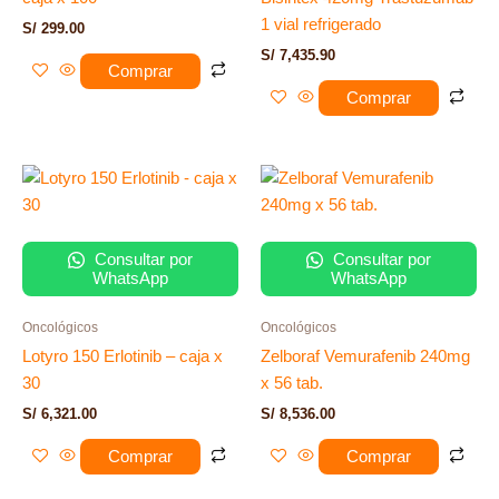
1 vial refrigerado
S/
299.00
S/
7,435.90
Comprar
Comprar
Consultar por
Consultar por
WhatsApp
WhatsApp
Oncológicos
Oncológicos
Lotyro 150 Erlotinib – caja x
Zelboraf Vemurafenib 240mg
30
x 56 tab.
S/
6,321.00
S/
8,536.00
Comprar
Comprar