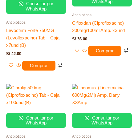
WhatsApp
Consultar por
WhatsApp
Antibioticos
Antibioticos
Cifloxdan (Ciprofloxacino)
Levoctrim Forte 750MG
200mg/100ml Amp. x3und
(Levofloxacino) Tab – Caja
S/
36.00
x7und (B)
Comprar
S/
42.00
Comprar
Consultar por
Consultar por
WhatsApp
WhatsApp
Antibioticos
Antibioticos