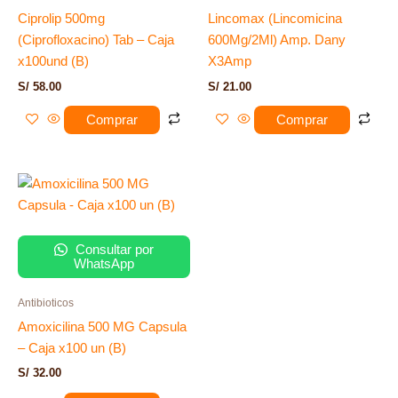
Ciprolip 500mg
Lincomax (Lincomicina
(Ciprofloxacino) Tab – Caja
600Mg/2Ml) Amp. Dany
x100und (B)
X3Amp
S/
58.00
S/
21.00
Comprar
Comprar
Consultar por
WhatsApp
Antibioticos
Amoxicilina 500 MG Capsula
– Caja x100 un (B)
S/
32.00