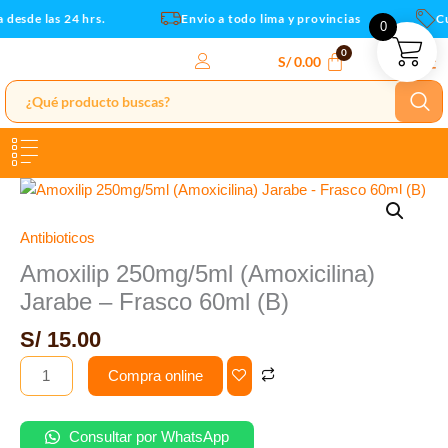
Frasco
Ir
desde las 24 hrs.
Envio a todo lima y provincias
Cup
0
60ml
al
(B)
contenido
S/
0.00
cantidad
Amoxilip
250mg/5ml
(Amoxicilina)
Antibioticos
Jarabe
Amoxilip 250mg/5ml (Amoxicilina)
-
Jarabe – Frasco 60ml (B)
Frasco
60ml
S/
15.00
(B)
Compra online
cantidad
Consultar por WhatsApp