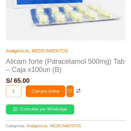
Analgésicos
,
MEDICAMENTOS
Alicam forte (Paracetamol 500mg) Tab
– Caja x100un (B)
S/
65.00
Compra online
Consultar por WhatsApp
Categorías:
Analgésicos
,
MEDICAMENTOS