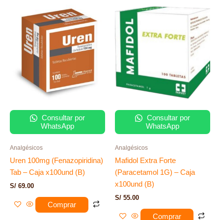
Consultar por
Consultar por
WhatsApp
WhatsApp
Analgésicos
Analgésicos
Uren 100mg (Fenazopiridina)
Mafidol Extra Forte
Tab – Caja x100und (B)
(Paracetamol 1G) – Caja
x100und (B)
S/
69.00
S/
55.00
Comprar
Comprar