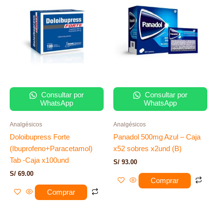
Consultar por
Consultar por
WhatsApp
WhatsApp
Analgésicos
Analgésicos
Doloibupress Forte
Panadol 500mg Azul – Caja
(Ibuprofeno+Paracetamol)
x52 sobres x2und (B)
Tab -Caja x100und
S/
93.00
S/
69.00
Comprar
Comprar