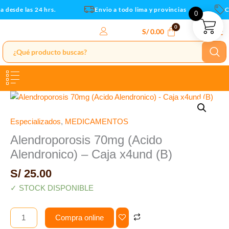
Caja
Ir
 desde las 24 hrs.
Envio a todo lima y provincias
Cu
0
x4und
al
(B)
contenido
S/
0.00
cantidad
Alendroporosis
70mg
(Acido
Especializados
,
MEDICAMENTOS
Alendronico)
Alendroporosis 70mg (Acido
-
Alendronico) – Caja x4und (B)
Caja
x4und
S/
25.00
(B)
✓ STOCK DISPONIBLE
cantidad
Compra online