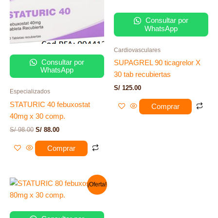
era:
es:
S/ 98.00.
S/ 88.00.
Consultar por
WhatsApp
Cardiovasculares
Consultar por
SUPAGREL 90 ticagrelor X
WhatsApp
30 tab recubiertas
S/
125.00
Especializados
STATURIC 40 febuxostat
Comprar
40mg x 30 comp.
S/
98.00
S/
88.00
Comprar
El
El
¡Oferta!
precio
precio
original
actual
era:
es:
S/ 140.00.
S/ 132.00.