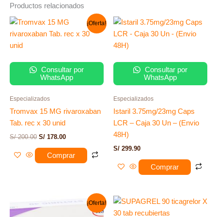
Productos relacionados
El
El
¡Oferta!
precio
precio
original
actual
era:
es:
S/ 200.00.
S/ 178.00.
Consultar por
Consultar por
WhatsApp
WhatsApp
Especializados
Especializados
Tromvax 15 MG rivaroxaban
Istaril 3.75mg/23mg Caps
Tab. rec x 30 unid
LCR – Caja 30 Un – (Envio
48H)
S/
200.00
S/
178.00
S/
299.90
Comprar
Comprar
El
El
¡Oferta!
precio
precio
original
actual