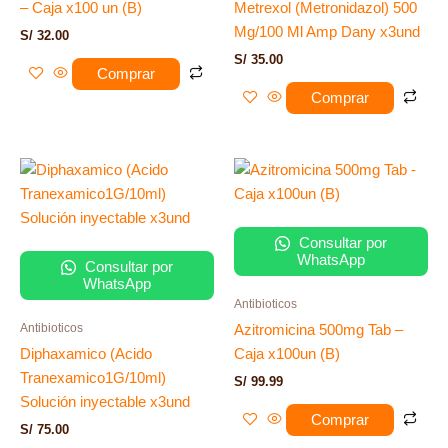
– Caja x100 un (B)
Metrexol (Metronidazol) 500
Mg/100 Ml Amp Dany x3und
S/
32.00
S/
35.00
Comprar
Comprar
Consultar por
WhatsApp
Consultar por
WhatsApp
Antibioticos
Antibioticos
Azitromicina 500mg Tab –
Diphaxamico (Acido
Caja x100un (B)
Tranexamico1G/10ml)
S/
99.99
Solución inyectable x3und
Comprar
S/
75.00