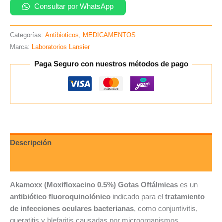
Consultar por WhatsApp
Categorías:
Antibioticos
,
MEDICAMENTOS
Marca:
Laboratorios Lansier
Paga Seguro con nuestros métodos de pago
Descripción
Valoraciones (0)
Akamoxx (Moxifloxacino 0.5%) Gotas Oftálmicas
es un
antibiótico fluoroquinolónico
indicado para el
tratamiento
de infecciones oculares bacterianas
, como conjuntivitis,
queratitis y blefaritis causadas por microorganismos