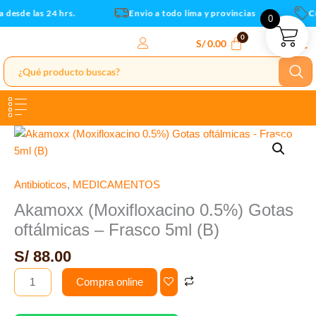
-
Ir
desde las 24 hrs.
Envio a todo lima y provincias
Cup
0
Frasco
al
5ml
contenido
S/
0.00
(B)
cantidad
Akamoxx
(Moxifloxacino
0.5%)
Gotas
Antibioticos
,
MEDICAMENTOS
oftálmicas
Akamoxx (Moxifloxacino 0.5%) Gotas
-
oftálmicas – Frasco 5ml (B)
Frasco
5ml
S/
88.00
(B)
Compra online
cantidad