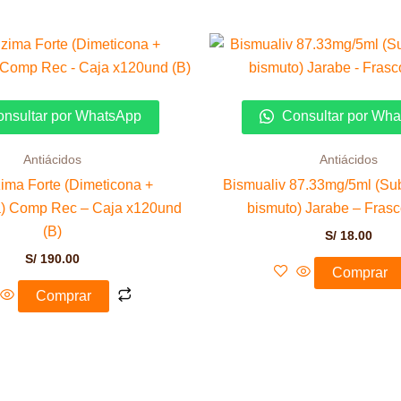
nsultar por WhatsApp
Consultar por Wh
Antiácidos
Antiácidos
ima Forte (Dimeticona +
Bismualiv 87.33mg/5ml (Sub
a) Comp Rec – Caja x120und
bismuto) Jarabe – Fras
(B)
S/
18.00
S/
190.00
Comprar
Comprar