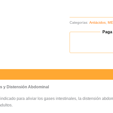
15ml
-
Pack
Categorías:
Antiácidos
,
ME
x2und
(B)
Paga
cantidad
es y Distensión Abdominal
dicado para aliviar los gases intestinales, la distensión abdom
adultos.