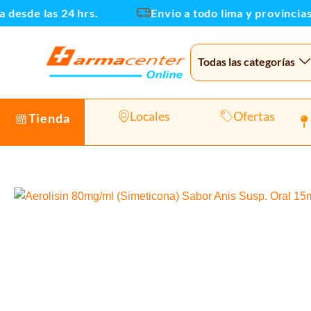
Ir
sde las 24 hrs.
Envio a todo lima y provincias
al
contenido
Todas las categorías
Locales
Ofertas
Tienda