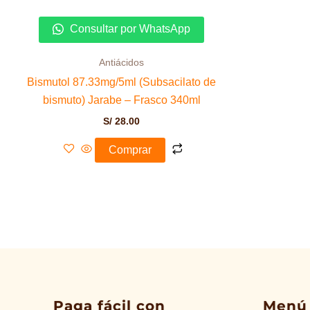
Consultar por WhatsApp
Antiácidos
Bismutol 87.33mg/5ml (Subsacilato de
bismuto) Jarabe – Frasco 340ml
S/
28.00
Comprar
Paga fácil con
Menú