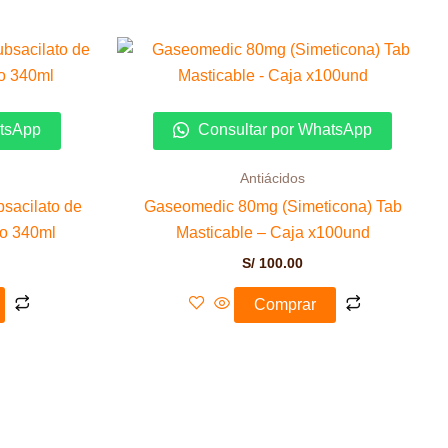
atsApp
Consultar por WhatsApp
Antiácidos
sacilato de
Gaseomedic 80mg (Simeticona) Tab
co 340ml
Masticable – Caja x100und
S/
100.00
Comprar