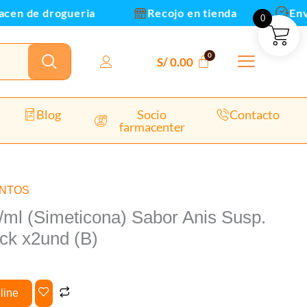
Susp.
n de drogueria
Recojo en tienda
Envios
0
Oral
15ml
-
S/
0.00
Pack
x2und
(B)
Blog
Socio
Contacto
farmacenter
cantidad
NTOS
/ml (Simeticona) Sabor Anis Susp.
ck x2und (B)
line