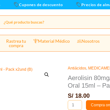
Cupones de descuento
Precios de almace
Rastrea tu
Material Médico
Nosotros
compra
Antiácidos
,
MEDICAME
Aerolisin
80mg/ml
Aerolisin 80mg
(Simeticona)
Oral 15ml – Pa
Sabor
S/
18.00
Anis
Susp.
Compra on
Oral