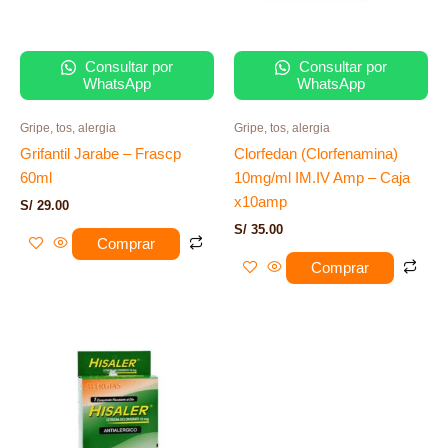
Consultar por
Consultar por
WhatsApp
WhatsApp
Gripe, tos, alergia
Gripe, tos, alergia
Grifantil Jarabe – Frascp
Clorfedan (Clorfenamina)
60ml
10mg/ml IM.IV Amp – Caja
x10amp
S/
29.00
S/
35.00
Comprar
Comprar