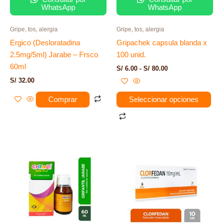
WhatsApp
WhatsApp
en
la
Gripe, tos, alergia
Gripe, tos, alergia
página
Ergico (Desloratadina
Gripachek capsula blanda x
de
2.5mg/5ml) Jarabe – Frsco
100 unid.
producto
60ml
S/
6.00
-
S/
80.00
S/
32.00
Comprar
Seleccionar opciones