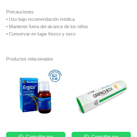
Precauciones
• Uso bajo recomendación médica
• Mantener fuera del alcance de los niños
• Conservar en lugar fresco y seco
Productos relacionados
Rango
Este
de
producto
precios:
tiene
desde
S/ 6.00
múltiples
hasta
variantes.
S/ 80.00
Las
opciones
se
pueden
elegir
Consultar por
Consultar por