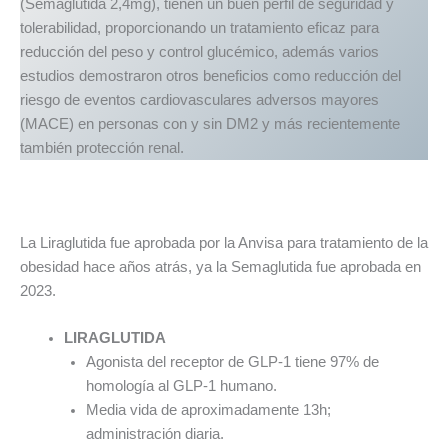
(Semaglutida 2,4mg), tienen un buen perfil de seguridad y
tolerabilidad, proporcionando un tratamiento eficaz para
reducción del peso y control glucémico, además varios
estudios demostraron otros beneficios como reducción del
riesgo de eventos cardiovasculares adversos mayores
(MACE) en personas con y sin DM2 y más recientemente
también protección renal.
La Liraglutida fue aprobada por la Anvisa para tratamiento de la
obesidad hace años atrás, ya la Semaglutida fue aprobada en
2023.
LIRAGLUTIDA
Agonista del receptor de GLP-1 tiene 97% de
homología al GLP-1 humano.
Media vida de aproximadamente 13h;
administración diaria.