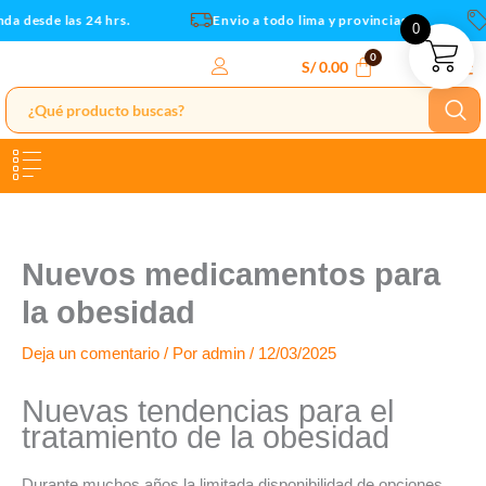
Ir
a desde las 24 hrs.
Envio a todo lima y provincias
C
0
al
contenido
S/
0.00
Nuevos medicamentos para
la obesidad
Deja un comentario
/ Por
admin
/
12/03/2025
Nuevas tendencias para el
tratamiento de la obesidad
Durante muchos años la limitada disponibilidad de opciones