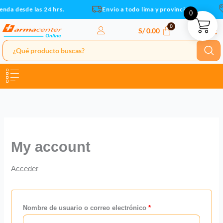
Ir
Obligatorio
Obligatorio
Obligatorio
enda desde las 24 hrs.
Envio a todo lima y provincias
0
al
contenido
S/
0.00
My account
Acceder
Nombre de usuario o correo electrónico
*