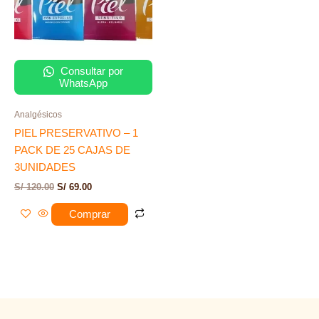
era:
es:
S/ 120.00.
S/ 69.00.
Consultar por
WhatsApp
Analgésicos
PIEL PRESERVATIVO – 1
PACK DE 25 CAJAS DE
3UNIDADES
S/
120.00
S/
69.00
Comprar