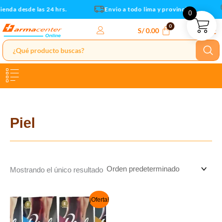
Ir
ienda desde las 24 hrs.
Envio a todo lima y provincias
0
al
contenido
S/
0.00
Piel
Mostrando el único resultado
El
El
¡Oferta!
precio
precio
original
actual